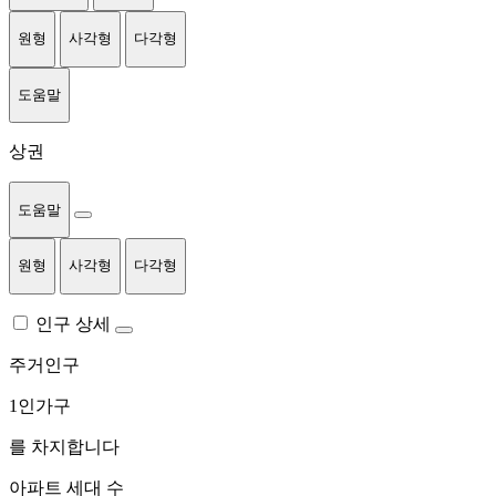
원형
사각형
다각형
도움말
상권
도움말
원형
사각형
다각형
인구 상세
주거인구
1인가구
를 차지합니다
아파트 세대 수