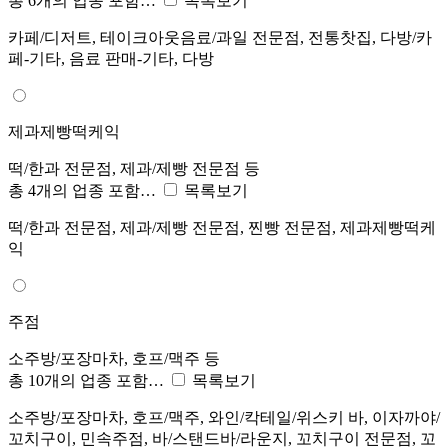
총 6개의 업종 포함…
목록보기
카페/디저트, 테이크아웃음료/과일 전문점, 전통찻집, 다방/카
페-기타, 음료 판매-기타, 다방
제과제빵떡케익
떡/한과 전문점, 제과/제빵 전문점 등
총 4개의 업종 포함…
목록보기
떡/한과 전문점, 제과/제빵 전문점, 찐빵 전문점, 제과제빵떡케
익
주점
소주방/포장마차, 호프/맥주 등
총 10개의 업종 포함…
목록보기
소주방/포장마차, 호프/맥주, 와인/칵테일/위스키 바, 이자까야/
꼬치구이, 민속주점, 바/스탠드바/라운지, 꼬치구이 전문점, 꼬