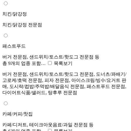
치킨/닭강정
치킨/닭강정 전문점
패스트푸드
버거 전문점, 샌드위치/토스트/핫도그 전문점 등
총 9개의 업종 포함…
목록보기
버거 전문점, 샌드위치/토스트/핫도그 전문점, 도너츠/꽈배기/
고로케/호떡 전문점, 피자 전문점, 아이스크림/빙수/요거트 판
매, 도시락/컵밥/주먹밥/배달음식 전문점, 패스트푸드 전문점,
다이어트식품/샐러드, 탕후루 전문점
카페/커피/찻집
카페/디저트, 테이크아웃음료/과일 전문점 등