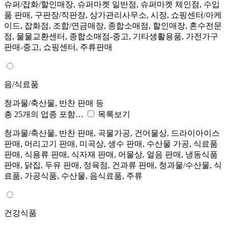
슈퍼/잡화/할인매장, 슈퍼마켓 일반점, 슈퍼마켓 체인점, 수입
품 판매, 구판장/직판장, 상가관리사무소, 시장, 쇼핑센터/아케
이드, 잡화점, 조합/연금매장, 종합소매점, 할인매장, 혼수전문
점, 물물교환센터, 종합소매점-중고, 기타생활용품, 가전가구
판매-중고, 쇼핑센터, 주류판매
음/식료품
청과물/축산물, 반찬 판매 등
총 25개의 업종 포함…
목록보기
청과물/축산물, 반찬 판매, 곡물가공, 건어물상, 드라이아이스
판매, 머리고기 판매, 미곡상, 생수 판매, 수산물 가공, 식료품
판매, 식용류 판매, 식자재 판매, 어물상, 얼음 판매, 냉동식품
판매, 닭집, 두유 판매, 정육점, 건과류 판매, 청과물/수산물, 식
료품, 가공식품, 수산물, 음식료품, 주류
건강식품