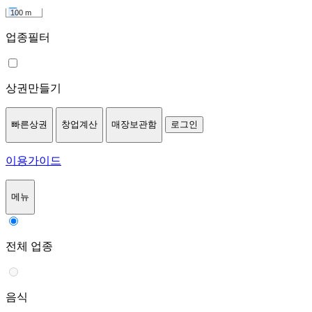
100 m
업종필터
상권만들기
빠른상권
창업계산
매장보관함
로그인
이용가이드
메뉴
전체 업종
음식