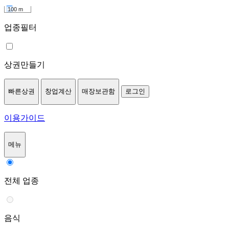
100 m
업종필터
상권만들기
빠른상권
창업계산
매장보관함
로그인
이용가이드
메뉴
전체 업종
음식