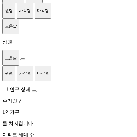
원형
사각형
다각형
도움말
상권
도움말
원형
사각형
다각형
인구 상세
주거인구
1인가구
를 차지합니다
아파트 세대 수