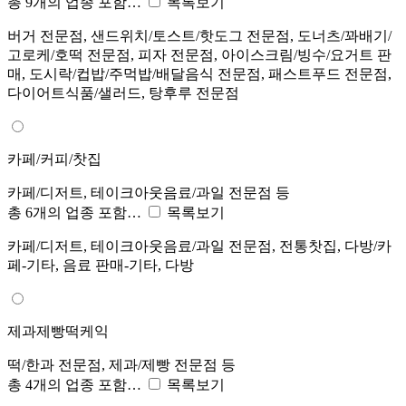
총 9개의 업종 포함…
목록보기
버거 전문점, 샌드위치/토스트/핫도그 전문점, 도너츠/꽈배기/
고로케/호떡 전문점, 피자 전문점, 아이스크림/빙수/요거트 판
매, 도시락/컵밥/주먹밥/배달음식 전문점, 패스트푸드 전문점,
다이어트식품/샐러드, 탕후루 전문점
카페/커피/찻집
카페/디저트, 테이크아웃음료/과일 전문점 등
총 6개의 업종 포함…
목록보기
카페/디저트, 테이크아웃음료/과일 전문점, 전통찻집, 다방/카
페-기타, 음료 판매-기타, 다방
제과제빵떡케익
떡/한과 전문점, 제과/제빵 전문점 등
총 4개의 업종 포함…
목록보기