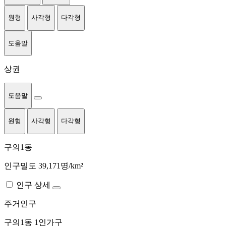
원형
사각형
다각형
도움말
상권
도움말
원형
사각형
다각형
구의1동
인구밀도 39,171명/km²
인구 상세
주거인구
구의1동
1인가구