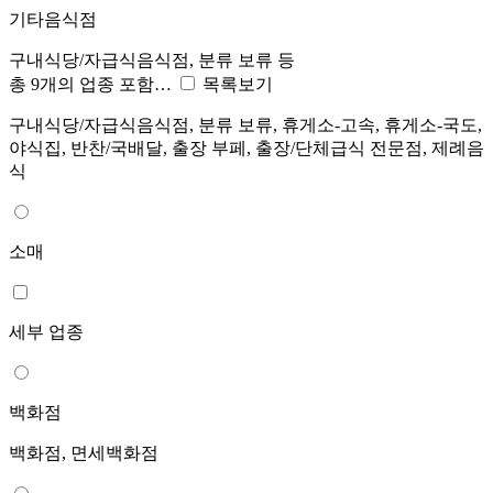
기타음식점
구내식당/자급식음식점, 분류 보류 등
총 9개의 업종 포함…
목록보기
구내식당/자급식음식점, 분류 보류, 휴게소-고속, 휴게소-국도,
야식집, 반찬/국배달, 출장 부페, 출장/단체급식 전문점, 제례음
식
소매
세부 업종
백화점
백화점, 면세백화점