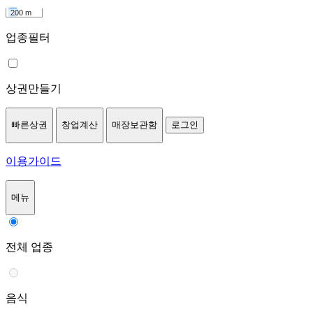
200 m
업종필터
상권만들기
빠른상권
창업계산
매장보관함
로그인
이용가이드
메뉴
전체 업종
음식