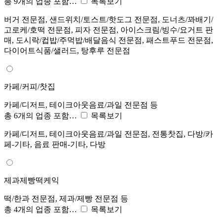
총 9개의 업종 포함…
목록보기
버거 전문점, 샌드위치/토스트/핫도그 전문점, 도너츠/꽈배기/
고로케/호떡 전문점, 피자 전문점, 아이스크림/빙수/요거트 판
매, 도시락/컵밥/주먹밥/배달음식 전문점, 패스트푸드 전문점,
다이어트식품/샐러드, 탕후루 전문점
카페/커피/찻집
카페/디저트, 테이크아웃음료/과일 전문점 등
총 6개의 업종 포함…
목록보기
카페/디저트, 테이크아웃음료/과일 전문점, 전통찻집, 다방/카
페-기타, 음료 판매-기타, 다방
제과제빵떡케익
떡/한과 전문점, 제과/제빵 전문점 등
총 4개의 업종 포함…
목록보기