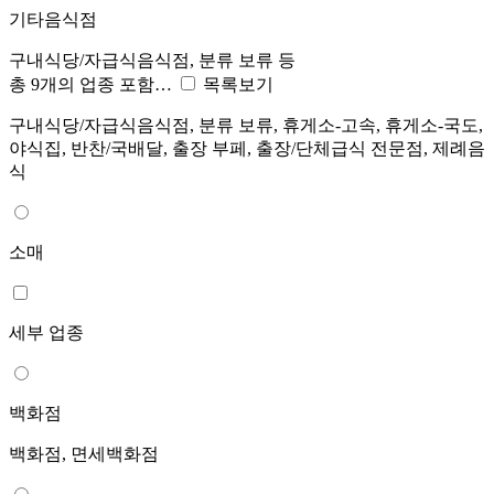
기타음식점
구내식당/자급식음식점, 분류 보류 등
총 9개의 업종 포함…
목록보기
구내식당/자급식음식점, 분류 보류, 휴게소-고속, 휴게소-국도,
야식집, 반찬/국배달, 출장 부페, 출장/단체급식 전문점, 제례음
식
소매
세부 업종
백화점
백화점, 면세백화점