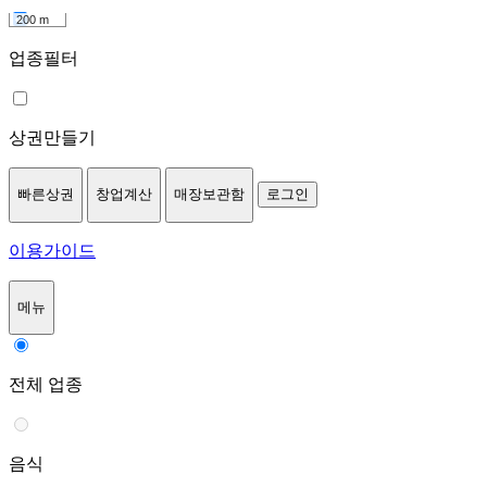
200 m
업종필터
상권만들기
빠른상권
창업계산
매장보관함
로그인
이용가이드
메뉴
전체 업종
음식