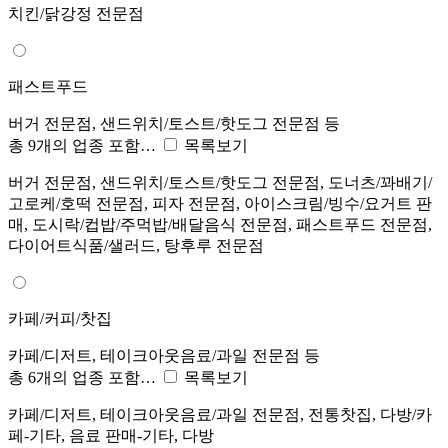
치킨/닭강정 전문점
패스트푸드
버거 전문점, 샌드위치/토스트/핫도그 전문점 등
총 9개의 업종 포함…
목록보기
버거 전문점, 샌드위치/토스트/핫도그 전문점, 도너츠/꽈배기/
고로케/호떡 전문점, 피자 전문점, 아이스크림/빙수/요거트 판
매, 도시락/컵밥/주먹밥/배달음식 전문점, 패스트푸드 전문점,
다이어트식품/샐러드, 탕후루 전문점
카페/커피/찻집
카페/디저트, 테이크아웃음료/과일 전문점 등
총 6개의 업종 포함…
목록보기
카페/디저트, 테이크아웃음료/과일 전문점, 전통찻집, 다방/카
페-기타, 음료 판매-기타, 다방