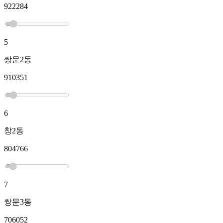
922284
5
쌍문2동
910351
6
창2동
804766
7
쌍문3동
706052