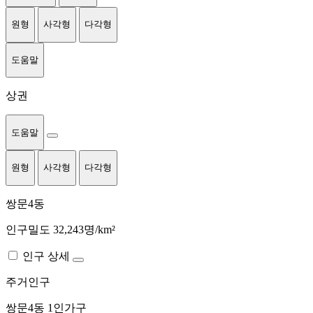
원형
사각형
다각형
도움말
상권
도움말
원형
사각형
다각형
쌍문4동
인구밀도 32,243명/km²
인구 상세
주거인구
쌍문4동
1인가구