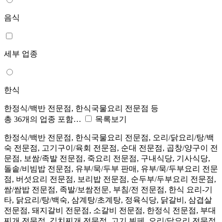
음식
세부 업종
한식
한정식/백반 전문점, 한식국물요리 전문점 등
총 36개의 업종 포함…
목록보기
한정식/백반 전문점, 한식국물요리 전문점, 오리/닭요리/탕/백
숙 전문점, 고기구이/육회 전문점, 순대 전문점, 곱창/양구이 전
문점, 보쌈/족발 전문점, 죽요리 전문점, 구내식당, 기사식당,
돌솥/비빔밥 전문점, 유부/묵/두부 판매, 유부/묵/두부요리 전문
점, 버섯요리 전문점, 보리밥 전문점, 순두부/두부요리 전문점,
쌈/쌈밥 전문점, 족발/보쌈전문, 부침/전 전문점, 한식 요리-기
타, 닭요리/탕/백숙, 삼계탕/초계탕, 정육식당, 닭갈비, 삼겹살
전문점, 돼지갈비 전문점, 소갈비 전문점, 한정식 전문점, 부대
찌개 전문점, 김치찌개 전문점, 고기 뷔페, 오리/닭요리 전문점,