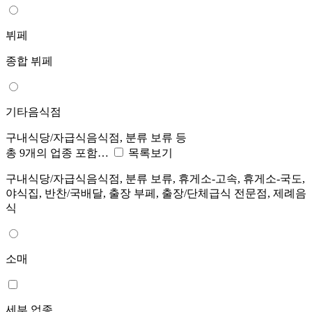
뷔페
종합 뷔페
기타음식점
구내식당/자급식음식점, 분류 보류 등
총 9개의 업종 포함…
목록보기
구내식당/자급식음식점, 분류 보류, 휴게소-고속, 휴게소-국도,
야식집, 반찬/국배달, 출장 부페, 출장/단체급식 전문점, 제례음
식
소매
세부 업종