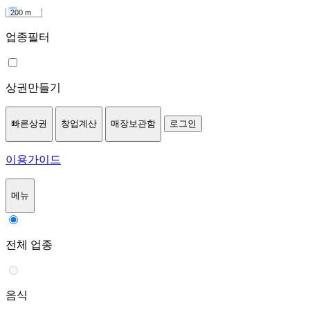
200 m
업종필터
상권만들기
빠른상권
창업계산
매장보관함
로그인
이용가이드
메뉴
전체 업종
음식