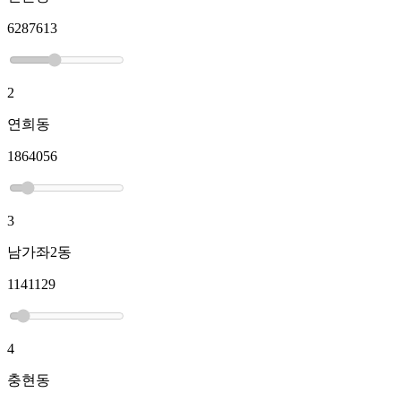
6287613
2
연희동
1864056
3
남가좌2동
1141129
4
충현동