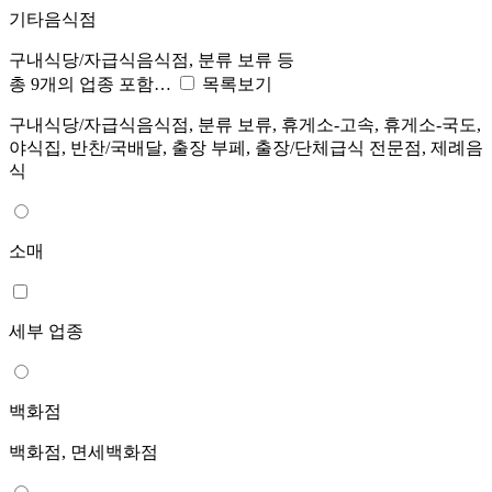
기타음식점
구내식당/자급식음식점, 분류 보류 등
총 9개의 업종 포함…
목록보기
구내식당/자급식음식점, 분류 보류, 휴게소-고속, 휴게소-국도,
야식집, 반찬/국배달, 출장 부페, 출장/단체급식 전문점, 제례음
식
소매
세부 업종
백화점
백화점, 면세백화점