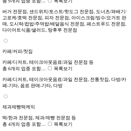
총 9개의 업종 포함…
목록보기
버거 전문점, 샌드위치/토스트/핫도그 전문점, 도너츠/꽈배기/
고로케/호떡 전문점, 피자 전문점, 아이스크림/빙수/요거트 판
매, 도시락/컵밥/주먹밥/배달음식 전문점, 패스트푸드 전문점,
다이어트식품/샐러드, 탕후루 전문점
카페/커피/찻집
카페/디저트, 테이크아웃음료/과일 전문점 등
총 6개의 업종 포함…
목록보기
카페/디저트, 테이크아웃음료/과일 전문점, 전통찻집, 다방/카
페-기타, 음료 판매-기타, 다방
제과제빵떡케익
떡/한과 전문점, 제과/제빵 전문점 등
총 4개의 업종 포함…
목록보기