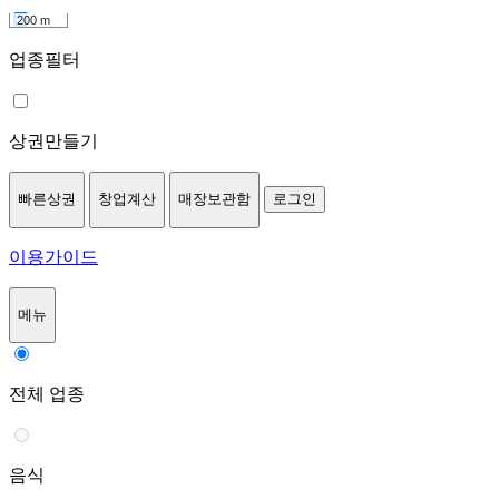
200 m
업종필터
상권만들기
빠른상권
창업계산
매장보관함
로그인
이용가이드
메뉴
전체 업종
음식