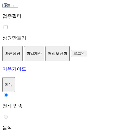
200 m
업종필터
상권만들기
빠른상권
창업계산
매장보관함
로그인
이용가이드
메뉴
전체 업종
음식