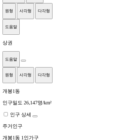
원형
사각형
다각형
도움말
상권
도움말
원형
사각형
다각형
개봉1동
인구밀도 26,147명/km²
인구 상세
주거인구
개봉1동
1인가구