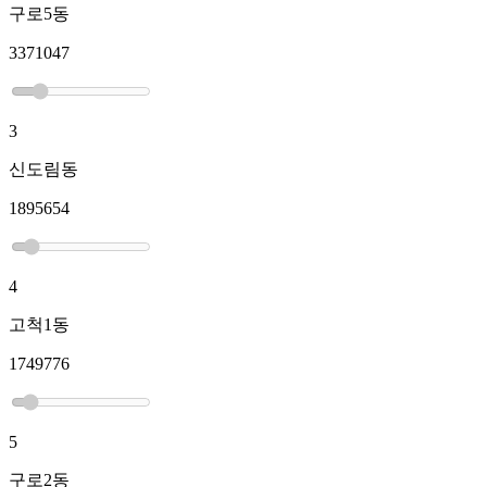
구로5동
3371047
3
신도림동
1895654
4
고척1동
1749776
5
구로2동