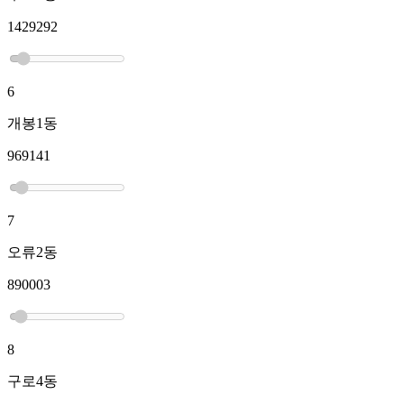
1429292
6
개봉1동
969141
7
오류2동
890003
8
구로4동