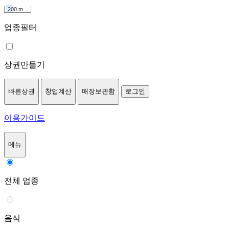
200 m
업종필터
상권만들기
빠른상권
창업계산
매장보관함
로그인
이용가이드
메뉴
전체 업종
음식