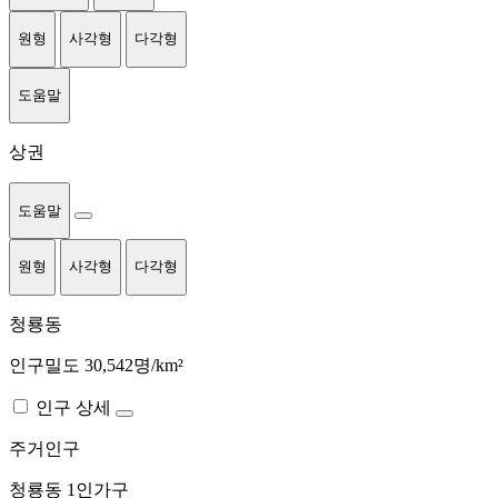
원형
사각형
다각형
도움말
상권
도움말
원형
사각형
다각형
청룡동
인구밀도 30,542명/km²
인구 상세
주거인구
청룡동
1인가구