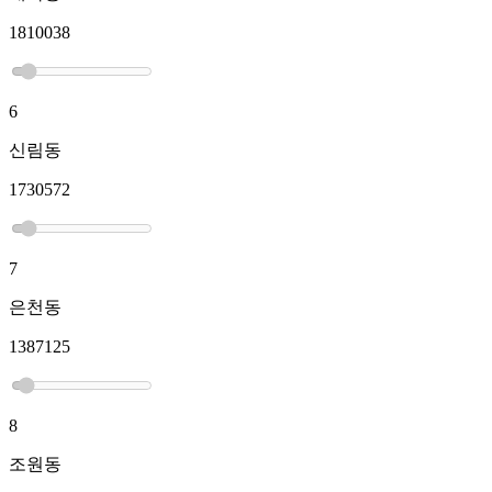
1810038
6
신림동
1730572
7
은천동
1387125
8
조원동