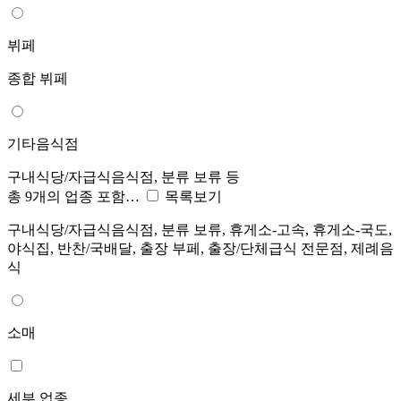
뷔페
종합 뷔페
기타음식점
구내식당/자급식음식점, 분류 보류 등
총 9개의 업종 포함…
목록보기
구내식당/자급식음식점, 분류 보류, 휴게소-고속, 휴게소-국도,
야식집, 반찬/국배달, 출장 부페, 출장/단체급식 전문점, 제례음
식
소매
세부 업종