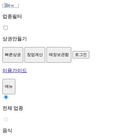
200 m
업종필터
상권만들기
빠른상권
창업계산
매장보관함
로그인
이용가이드
메뉴
전체 업종
음식