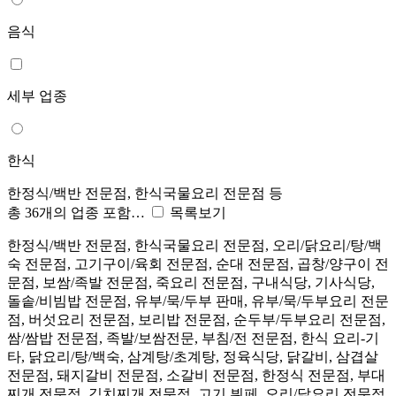
음식
세부 업종
한식
한정식/백반 전문점, 한식국물요리 전문점 등
총 36개의 업종 포함…
목록보기
한정식/백반 전문점, 한식국물요리 전문점, 오리/닭요리/탕/백
숙 전문점, 고기구이/육회 전문점, 순대 전문점, 곱창/양구이 전
문점, 보쌈/족발 전문점, 죽요리 전문점, 구내식당, 기사식당,
돌솥/비빔밥 전문점, 유부/묵/두부 판매, 유부/묵/두부요리 전문
점, 버섯요리 전문점, 보리밥 전문점, 순두부/두부요리 전문점,
쌈/쌈밥 전문점, 족발/보쌈전문, 부침/전 전문점, 한식 요리-기
타, 닭요리/탕/백숙, 삼계탕/초계탕, 정육식당, 닭갈비, 삼겹살
전문점, 돼지갈비 전문점, 소갈비 전문점, 한정식 전문점, 부대
찌개 전문점, 김치찌개 전문점, 고기 뷔페, 오리/닭요리 전문점,