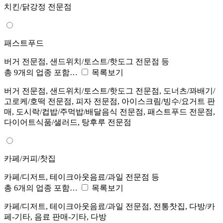
치킨/닭강정 전문점
패스트푸드
버거 전문점, 샌드위치/토스트/핫도그 전문점 등
총 9개의 업종 포함…
목록보기
버거 전문점, 샌드위치/토스트/핫도그 전문점, 도너츠/꽈배기/
고로케/호떡 전문점, 피자 전문점, 아이스크림/빙수/요거트 판
매, 도시락/컵밥/주먹밥/배달음식 전문점, 패스트푸드 전문점,
다이어트식품/샐러드, 탕후루 전문점
카페/커피/찻집
카페/디저트, 테이크아웃음료/과일 전문점 등
총 6개의 업종 포함…
목록보기
카페/디저트, 테이크아웃음료/과일 전문점, 전통찻집, 다방/카
페-기타, 음료 판매-기타, 다방