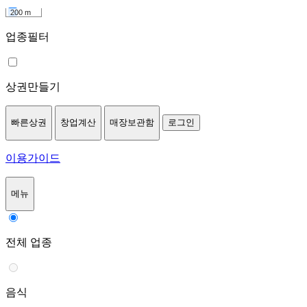
200 m
업종필터
상권만들기
빠른상권
창업계산
매장보관함
로그인
이용가이드
메뉴
전체 업종
음식