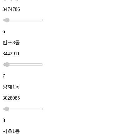
3474786
6
반포3동
3442911
7
양재1동
3028085
8
서초1동