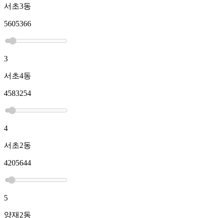
서초3동
5605366
3
서초4동
4583254
4
서초2동
4205644
5
양재2동