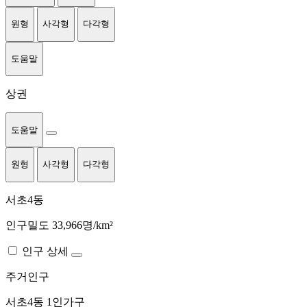
원형
사각형
다각형
도움말
상권
도움말
원형
사각형
다각형
서초4동
인구밀도 33,966명/km²
인구 상세
주거인구
서초4동
1인가구