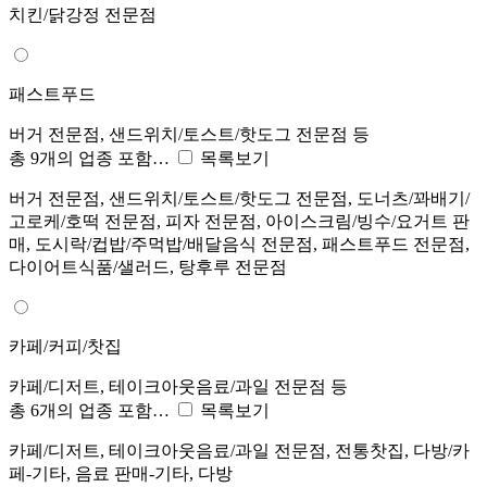
치킨/닭강정 전문점
패스트푸드
버거 전문점, 샌드위치/토스트/핫도그 전문점 등
총 9개의 업종 포함…
목록보기
버거 전문점, 샌드위치/토스트/핫도그 전문점, 도너츠/꽈배기/
고로케/호떡 전문점, 피자 전문점, 아이스크림/빙수/요거트 판
매, 도시락/컵밥/주먹밥/배달음식 전문점, 패스트푸드 전문점,
다이어트식품/샐러드, 탕후루 전문점
카페/커피/찻집
카페/디저트, 테이크아웃음료/과일 전문점 등
총 6개의 업종 포함…
목록보기
카페/디저트, 테이크아웃음료/과일 전문점, 전통찻집, 다방/카
페-기타, 음료 판매-기타, 다방