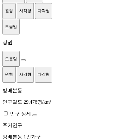
원형
사각형
다각형
도움말
상권
도움말
원형
사각형
다각형
방배본동
인구밀도 29,476명/km²
인구 상세
주거인구
방배본동
1인가구