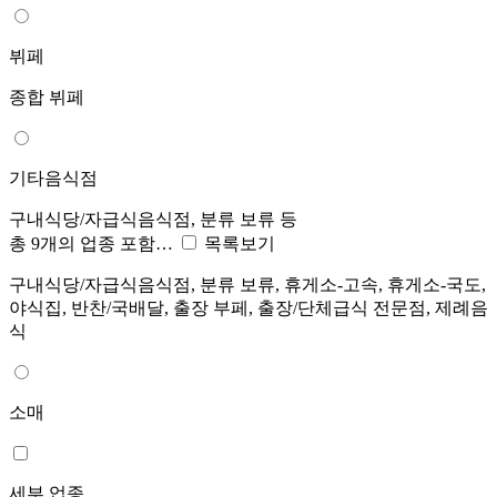
뷔페
종합 뷔페
기타음식점
구내식당/자급식음식점, 분류 보류 등
총 9개의 업종 포함…
목록보기
구내식당/자급식음식점, 분류 보류, 휴게소-고속, 휴게소-국도,
야식집, 반찬/국배달, 출장 부페, 출장/단체급식 전문점, 제례음
식
소매
세부 업종