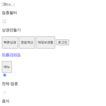
200 m
업종필터
상권만들기
빠른상권
창업계산
매장보관함
로그인
이용가이드
메뉴
전체 업종
음식