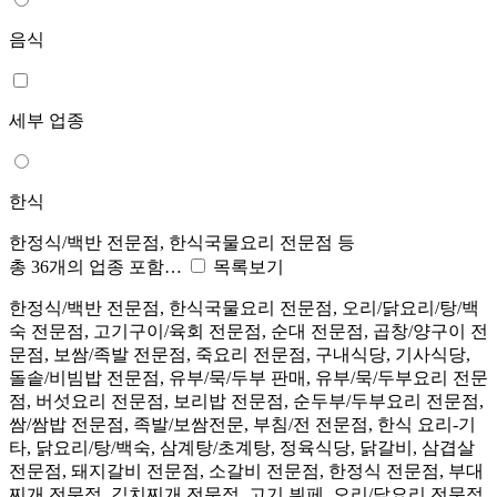
음식
세부 업종
한식
한정식/백반 전문점, 한식국물요리 전문점 등
총 36개의 업종 포함…
목록보기
한정식/백반 전문점, 한식국물요리 전문점, 오리/닭요리/탕/백
숙 전문점, 고기구이/육회 전문점, 순대 전문점, 곱창/양구이 전
문점, 보쌈/족발 전문점, 죽요리 전문점, 구내식당, 기사식당,
돌솥/비빔밥 전문점, 유부/묵/두부 판매, 유부/묵/두부요리 전문
점, 버섯요리 전문점, 보리밥 전문점, 순두부/두부요리 전문점,
쌈/쌈밥 전문점, 족발/보쌈전문, 부침/전 전문점, 한식 요리-기
타, 닭요리/탕/백숙, 삼계탕/초계탕, 정육식당, 닭갈비, 삼겹살
전문점, 돼지갈비 전문점, 소갈비 전문점, 한정식 전문점, 부대
찌개 전문점, 김치찌개 전문점, 고기 뷔페, 오리/닭요리 전문점,