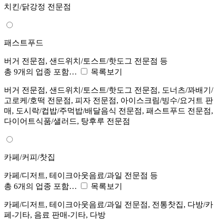
치킨/닭강정 전문점
패스트푸드
버거 전문점, 샌드위치/토스트/핫도그 전문점 등
총 9개의 업종 포함…
목록보기
버거 전문점, 샌드위치/토스트/핫도그 전문점, 도너츠/꽈배기/
고로케/호떡 전문점, 피자 전문점, 아이스크림/빙수/요거트 판
매, 도시락/컵밥/주먹밥/배달음식 전문점, 패스트푸드 전문점,
다이어트식품/샐러드, 탕후루 전문점
카페/커피/찻집
카페/디저트, 테이크아웃음료/과일 전문점 등
총 6개의 업종 포함…
목록보기
카페/디저트, 테이크아웃음료/과일 전문점, 전통찻집, 다방/카
페-기타, 음료 판매-기타, 다방