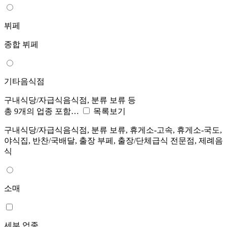
뷔페
종합 뷔페
기타음식점
구내식당/자급식음식점, 분류 보류 등
총 9개의 업종 포함…
목록보기
구내식당/자급식음식점, 분류 보류, 휴게소-고속, 휴게소-국도,
야식집, 반찬/국배달, 출장 부페, 출장/단체급식 전문점, 제례음
식
소매
세부 업종