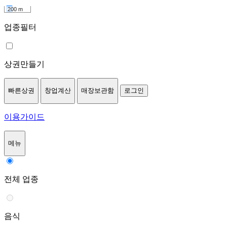
200 m
업종필터
상권만들기
빠른상권
창업계산
매장보관함
로그인
이용가이드
메뉴
전체 업종
음식