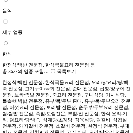
음식
세부 업종
한식
한정식/백반 전문점, 한식국물요리 전문점 등
총 36개의 업종 포함…
목록보기
한정식/백반 전문점, 한식국물요리 전문점, 오리/닭요리/탕/백
숙 전문점, 고기구이/육회 전문점, 순대 전문점, 곱창/양구이 전
문점, 보쌈/족발 전문점, 죽요리 전문점, 구내식당, 기사식당,
돌솥/비빔밥 전문점, 유부/묵/두부 판매, 유부/묵/두부요리 전문
점, 버섯요리 전문점, 보리밥 전문점, 순두부/두부요리 전문점,
쌈/쌈밥 전문점, 족발/보쌈전문, 부침/전 전문점, 한식 요리-기
타, 닭요리/탕/백숙, 삼계탕/초계탕, 정육식당, 닭갈비, 삼겹살
전문점, 돼지갈비 전문점, 소갈비 전문점, 한정식 전문점, 부대
찌개 전문점, 김치찌개 전문점, 고기 뷔페, 오리/닭요리 전문점,