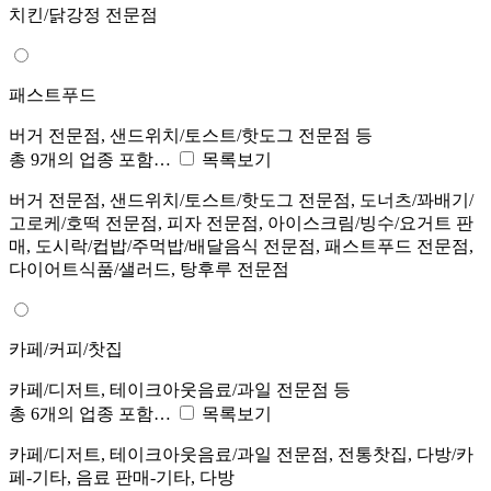
치킨/닭강정 전문점
패스트푸드
버거 전문점, 샌드위치/토스트/핫도그 전문점 등
총 9개의 업종 포함…
목록보기
버거 전문점, 샌드위치/토스트/핫도그 전문점, 도너츠/꽈배기/
고로케/호떡 전문점, 피자 전문점, 아이스크림/빙수/요거트 판
매, 도시락/컵밥/주먹밥/배달음식 전문점, 패스트푸드 전문점,
다이어트식품/샐러드, 탕후루 전문점
카페/커피/찻집
카페/디저트, 테이크아웃음료/과일 전문점 등
총 6개의 업종 포함…
목록보기
카페/디저트, 테이크아웃음료/과일 전문점, 전통찻집, 다방/카
페-기타, 음료 판매-기타, 다방