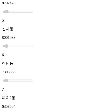
8702428
5
신사동
8001933
6
청담동
7303565
7
대치2동
6358564