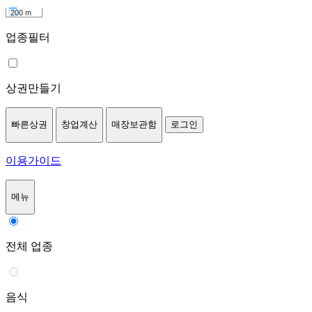
200 m
업종필터
상권만들기
빠른상권
창업계산
매장보관함
로그인
이용가이드
메뉴
전체 업종
음식