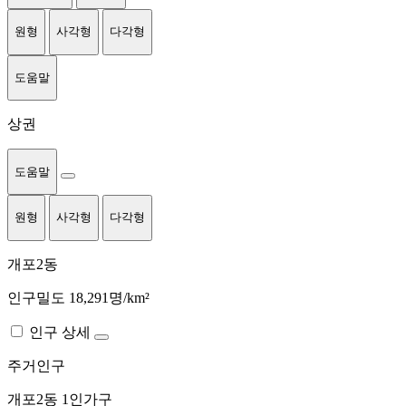
원형
사각형
다각형
도움말
상권
도움말
원형
사각형
다각형
개포2동
인구밀도 18,291명/km²
인구 상세
주거인구
개포2동
1인가구