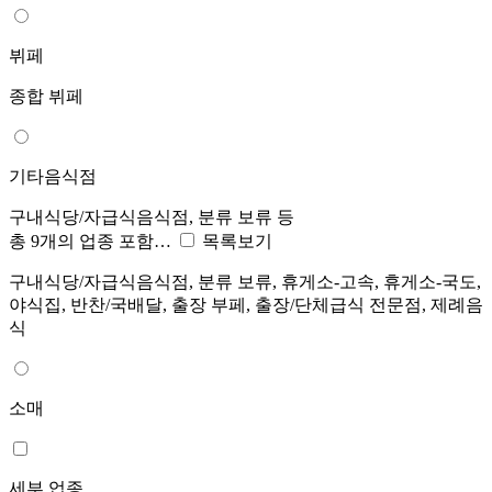
뷔페
종합 뷔페
기타음식점
구내식당/자급식음식점, 분류 보류 등
총 9개의 업종 포함…
목록보기
구내식당/자급식음식점, 분류 보류, 휴게소-고속, 휴게소-국도,
야식집, 반찬/국배달, 출장 부페, 출장/단체급식 전문점, 제례음
식
소매
세부 업종