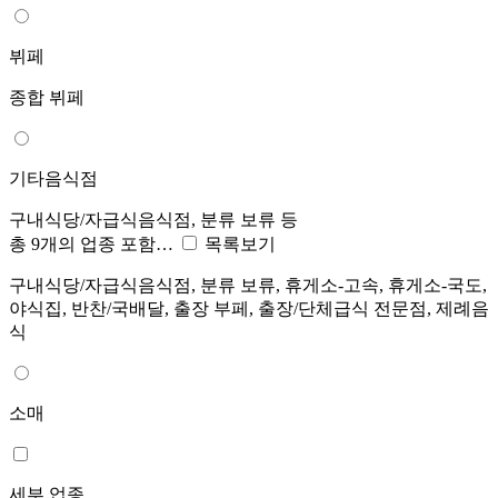
뷔페
종합 뷔페
기타음식점
구내식당/자급식음식점, 분류 보류 등
총 9개의 업종 포함…
목록보기
구내식당/자급식음식점, 분류 보류, 휴게소-고속, 휴게소-국도,
야식집, 반찬/국배달, 출장 부페, 출장/단체급식 전문점, 제례음
식
소매
세부 업종