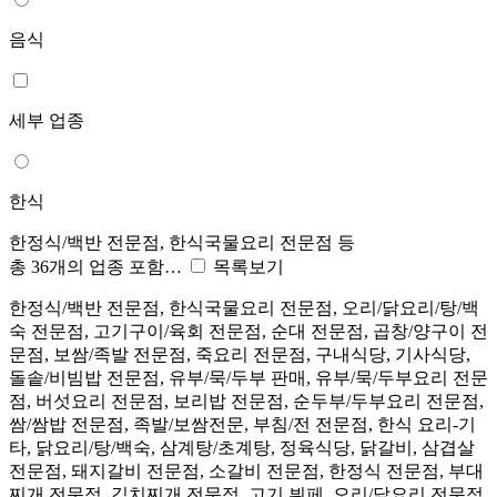
음식
세부 업종
한식
한정식/백반 전문점, 한식국물요리 전문점 등
총 36개의 업종 포함…
목록보기
한정식/백반 전문점, 한식국물요리 전문점, 오리/닭요리/탕/백
숙 전문점, 고기구이/육회 전문점, 순대 전문점, 곱창/양구이 전
문점, 보쌈/족발 전문점, 죽요리 전문점, 구내식당, 기사식당,
돌솥/비빔밥 전문점, 유부/묵/두부 판매, 유부/묵/두부요리 전문
점, 버섯요리 전문점, 보리밥 전문점, 순두부/두부요리 전문점,
쌈/쌈밥 전문점, 족발/보쌈전문, 부침/전 전문점, 한식 요리-기
타, 닭요리/탕/백숙, 삼계탕/초계탕, 정육식당, 닭갈비, 삼겹살
전문점, 돼지갈비 전문점, 소갈비 전문점, 한정식 전문점, 부대
찌개 전문점, 김치찌개 전문점, 고기 뷔페, 오리/닭요리 전문점,