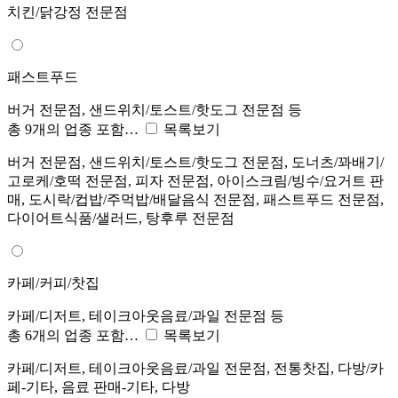
치킨/닭강정 전문점
패스트푸드
버거 전문점, 샌드위치/토스트/핫도그 전문점 등
총 9개의 업종 포함…
목록보기
버거 전문점, 샌드위치/토스트/핫도그 전문점, 도너츠/꽈배기/
고로케/호떡 전문점, 피자 전문점, 아이스크림/빙수/요거트 판
매, 도시락/컵밥/주먹밥/배달음식 전문점, 패스트푸드 전문점,
다이어트식품/샐러드, 탕후루 전문점
카페/커피/찻집
카페/디저트, 테이크아웃음료/과일 전문점 등
총 6개의 업종 포함…
목록보기
카페/디저트, 테이크아웃음료/과일 전문점, 전통찻집, 다방/카
페-기타, 음료 판매-기타, 다방