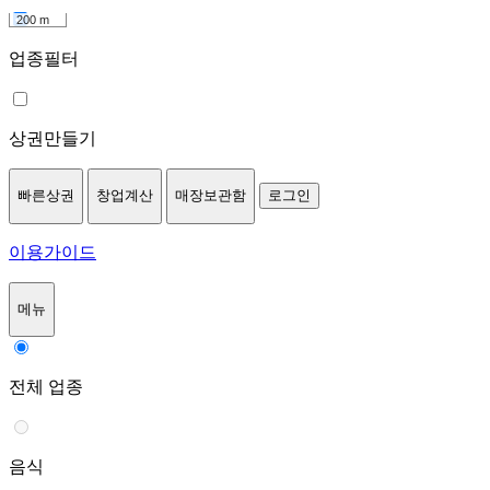
200 m
업종필터
상권만들기
빠른상권
창업계산
매장보관함
로그인
이용가이드
메뉴
전체 업종
음식