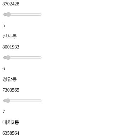
8702428
5
신사동
8001933
6
청담동
7303565
7
대치2동
6358564