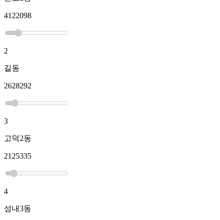
4122098
2
길동
2628292
3
고덕2동
2125335
4
성내3동