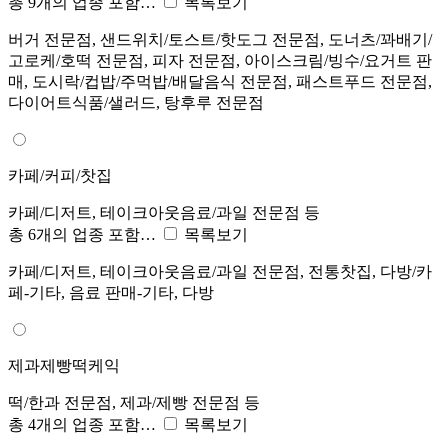
총 9개의 업종 포함…
목록보기
버거 전문점, 샌드위치/토스트/핫도그 전문점, 도너츠/꽈배기/
고로케/호떡 전문점, 피자 전문점, 아이스크림/빙수/요거트 판
매, 도시락/컵밥/주먹밥/배달음식 전문점, 패스트푸드 전문점,
다이어트식품/샐러드, 탕후루 전문점
카페/커피/찻집
카페/디저트, 테이크아웃음료/과일 전문점 등
총 6개의 업종 포함…
목록보기
카페/디저트, 테이크아웃음료/과일 전문점, 전통찻집, 다방/카
페-기타, 음료 판매-기타, 다방
제과제빵떡케익
떡/한과 전문점, 제과/제빵 전문점 등
총 4개의 업종 포함…
목록보기