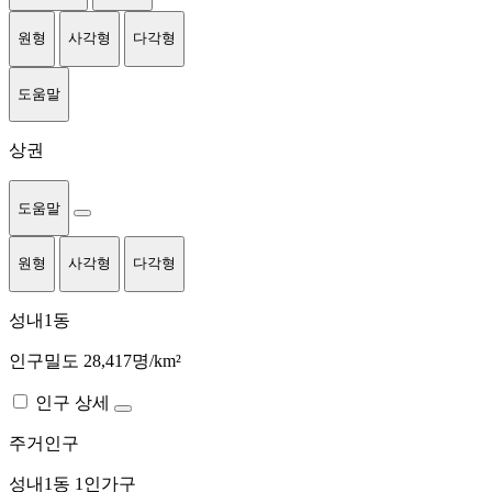
원형
사각형
다각형
도움말
상권
도움말
원형
사각형
다각형
성내1동
인구밀도 28,417명/km²
인구 상세
주거인구
성내1동
1인가구