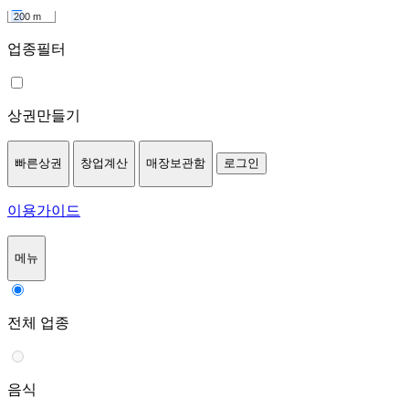
200 m
업종필터
상권만들기
빠른상권
창업계산
매장보관함
로그인
이용가이드
메뉴
전체 업종
음식