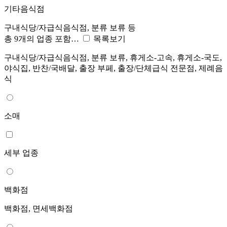
기타음식점
구내식당/자급식음식점, 분류 보류 등
총 9개의 업종 포함…
목록보기
구내식당/자급식음식점, 분류 보류, 휴게소-고속, 휴게소-국도,
야식집, 반찬/국배달, 출장 부페, 출장/단체급식 전문점, 제례음
식
소매
세부 업종
백화점
백화점, 면세백화점