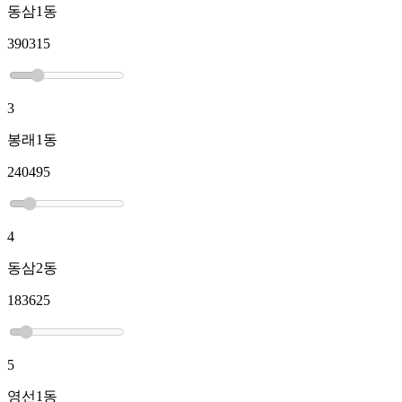
동삼1동
390315
3
봉래1동
240495
4
동삼2동
183625
5
영선1동