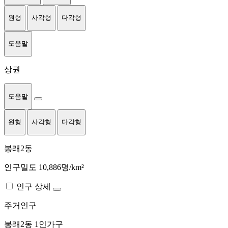
원형
사각형
다각형
도움말
상권
도움말
원형
사각형
다각형
봉래2동
인구밀도 10,886명/km²
인구 상세
주거인구
봉래2동
1인가구