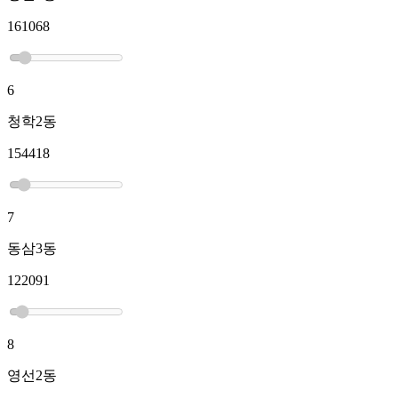
161068
6
청학2동
154418
7
동삼3동
122091
8
영선2동