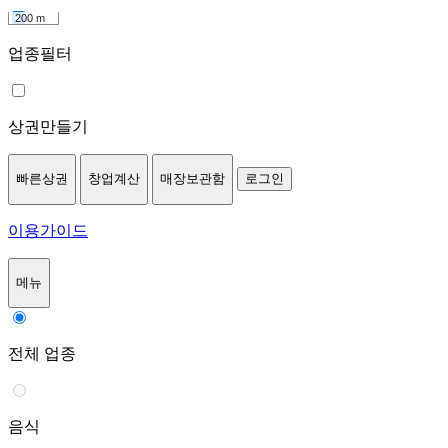
200 m
업종필터
상권만들기
빠른상권
창업계산
매장보관함
로그인
이용가이드
메뉴
전체 업종
음식