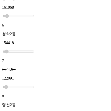
161068
6
청학2동
154418
7
동삼3동
122091
8
영선2동