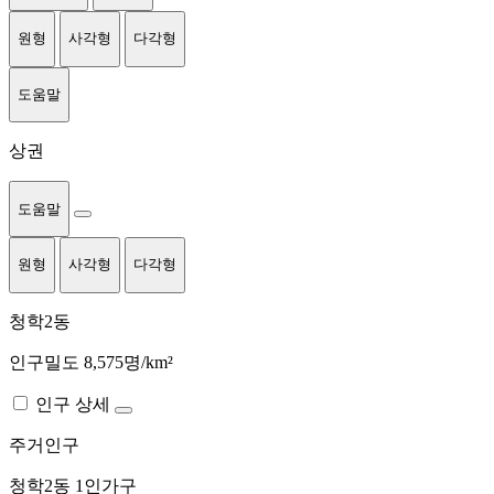
원형
사각형
다각형
도움말
상권
도움말
원형
사각형
다각형
청학2동
인구밀도 8,575명/km²
인구 상세
주거인구
청학2동
1인가구