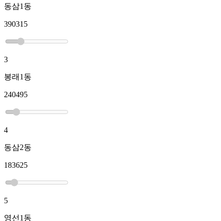
동삼1동
390315
3
봉래1동
240495
4
동삼2동
183625
5
영선1동