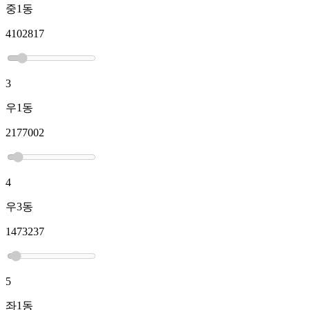
중1동
4102817
3
우1동
2177002
4
우3동
1473237
5
좌1동