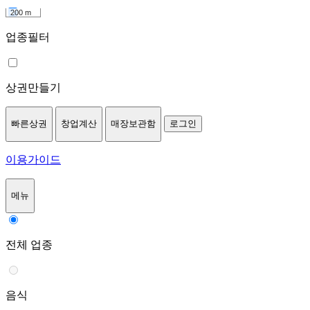
200 m
업종필터
상권만들기
빠른상권
창업계산
매장보관함
로그인
이용가이드
메뉴
전체 업종
음식