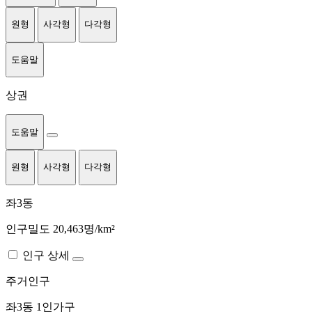
원형
사각형
다각형
도움말
상권
도움말
원형
사각형
다각형
좌3동
인구밀도 20,463명/km²
인구 상세
주거인구
좌3동
1인가구