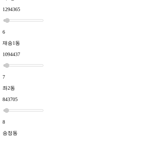
1294365
6
재송1동
1094437
7
좌2동
843705
8
송정동