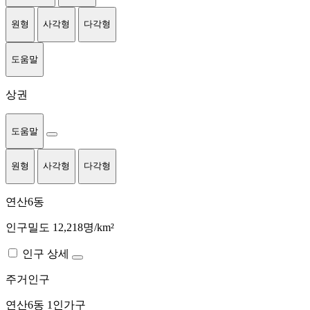
원형
사각형
다각형
도움말
상권
도움말
원형
사각형
다각형
연산6동
인구밀도 12,218명/km²
인구 상세
주거인구
연산6동
1인가구