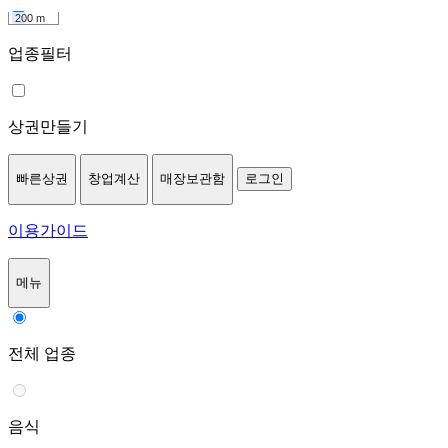
200 m
업종필터
상권만들기
빠른상권
창업계산
매장보관함
로그인
이용가이드
메뉴
전체 업종
음식