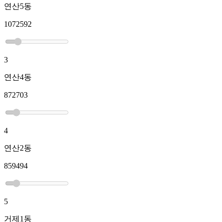
연산5동
1072592
3
연산4동
872703
4
연산2동
859494
5
거제1동