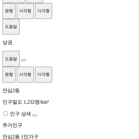
원형
사각형
다각형
도움말
상권
도움말
원형
사각형
다각형
안심2동
인구밀도 1,232명/km²
인구 상세
주거인구
안심2동
1인가구