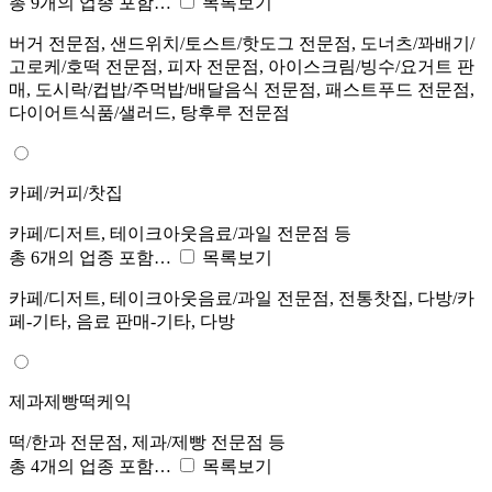
총 9개의 업종 포함…
목록보기
버거 전문점, 샌드위치/토스트/핫도그 전문점, 도너츠/꽈배기/
고로케/호떡 전문점, 피자 전문점, 아이스크림/빙수/요거트 판
매, 도시락/컵밥/주먹밥/배달음식 전문점, 패스트푸드 전문점,
다이어트식품/샐러드, 탕후루 전문점
카페/커피/찻집
카페/디저트, 테이크아웃음료/과일 전문점 등
총 6개의 업종 포함…
목록보기
카페/디저트, 테이크아웃음료/과일 전문점, 전통찻집, 다방/카
페-기타, 음료 판매-기타, 다방
제과제빵떡케익
떡/한과 전문점, 제과/제빵 전문점 등
총 4개의 업종 포함…
목록보기