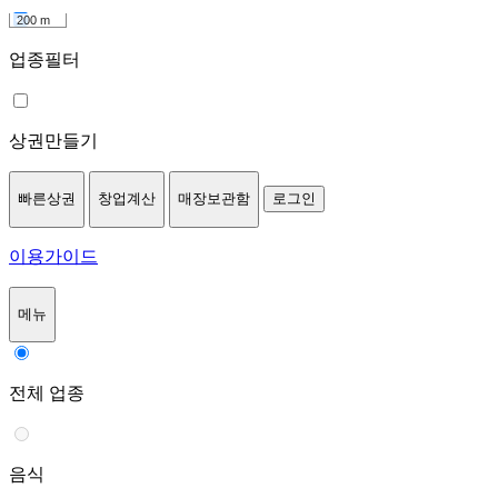
200 m
업종필터
상권만들기
빠른상권
창업계산
매장보관함
로그인
이용가이드
메뉴
전체 업종
음식