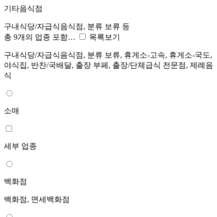
기타음식점
구내식당/자급식음식점, 분류 보류 등
총 9개의 업종 포함…
목록보기
구내식당/자급식음식점, 분류 보류, 휴게소-고속, 휴게소-국도,
야식집, 반찬/국배달, 출장 부페, 출장/단체급식 전문점, 제례음
식
소매
세부 업종
백화점
백화점, 면세백화점