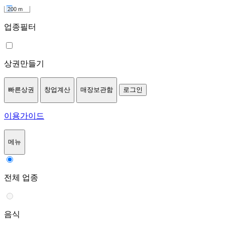
200 m
업종필터
상권만들기
빠른상권
창업계산
매장보관함
로그인
이용가이드
메뉴
전체 업종
음식