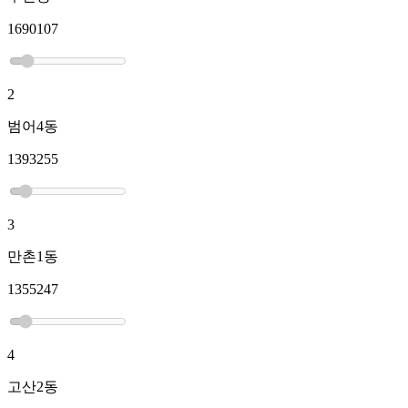
1690107
2
범어4동
1393255
3
만촌1동
1355247
4
고산2동