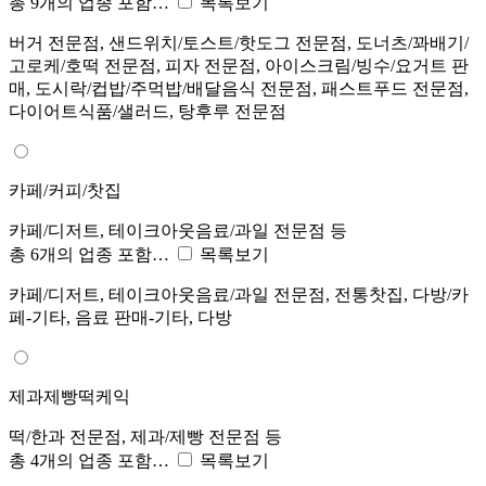
총 9개의 업종 포함…
목록보기
버거 전문점, 샌드위치/토스트/핫도그 전문점, 도너츠/꽈배기/
고로케/호떡 전문점, 피자 전문점, 아이스크림/빙수/요거트 판
매, 도시락/컵밥/주먹밥/배달음식 전문점, 패스트푸드 전문점,
다이어트식품/샐러드, 탕후루 전문점
카페/커피/찻집
카페/디저트, 테이크아웃음료/과일 전문점 등
총 6개의 업종 포함…
목록보기
카페/디저트, 테이크아웃음료/과일 전문점, 전통찻집, 다방/카
페-기타, 음료 판매-기타, 다방
제과제빵떡케익
떡/한과 전문점, 제과/제빵 전문점 등
총 4개의 업종 포함…
목록보기