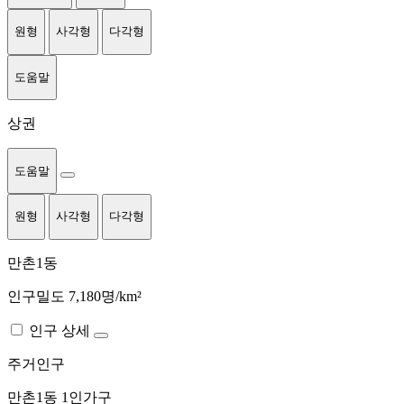
원형
사각형
다각형
도움말
상권
도움말
원형
사각형
다각형
만촌1동
인구밀도 7,180명/km²
인구 상세
주거인구
만촌1동
1인가구