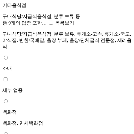
기타음식점
구내식당/자급식음식점, 분류 보류 등
총 9개의 업종 포함…
목록보기
구내식당/자급식음식점, 분류 보류, 휴게소-고속, 휴게소-국도,
야식집, 반찬/국배달, 출장 부페, 출장/단체급식 전문점, 제례음
식
소매
세부 업종
백화점
백화점, 면세백화점