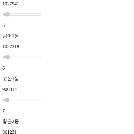
1027941
5
범어1동
1027218
6
고산1동
906314
7
황금2동
861231