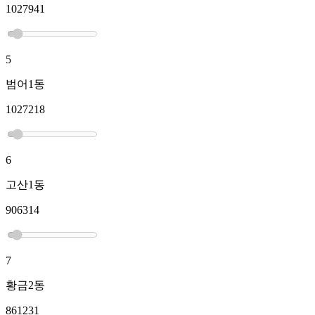
1027941
5
범어1동
1027218
6
고산1동
906314
7
황금2동
861231