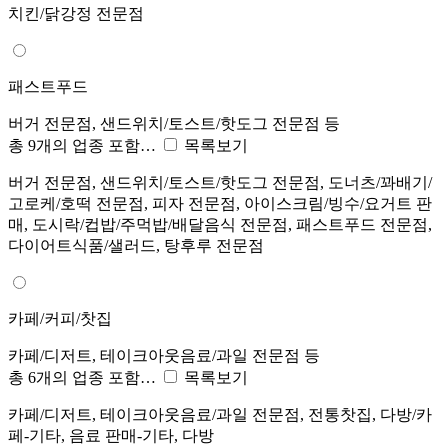
치킨/닭강정 전문점
패스트푸드
버거 전문점, 샌드위치/토스트/핫도그 전문점 등
총 9개의 업종 포함…
목록보기
버거 전문점, 샌드위치/토스트/핫도그 전문점, 도너츠/꽈배기/
고로케/호떡 전문점, 피자 전문점, 아이스크림/빙수/요거트 판
매, 도시락/컵밥/주먹밥/배달음식 전문점, 패스트푸드 전문점,
다이어트식품/샐러드, 탕후루 전문점
카페/커피/찻집
카페/디저트, 테이크아웃음료/과일 전문점 등
총 6개의 업종 포함…
목록보기
카페/디저트, 테이크아웃음료/과일 전문점, 전통찻집, 다방/카
페-기타, 음료 판매-기타, 다방