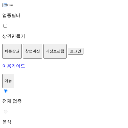
200 m
업종필터
상권만들기
빠른상권
창업계산
매장보관함
로그인
이용가이드
메뉴
전체 업종
음식