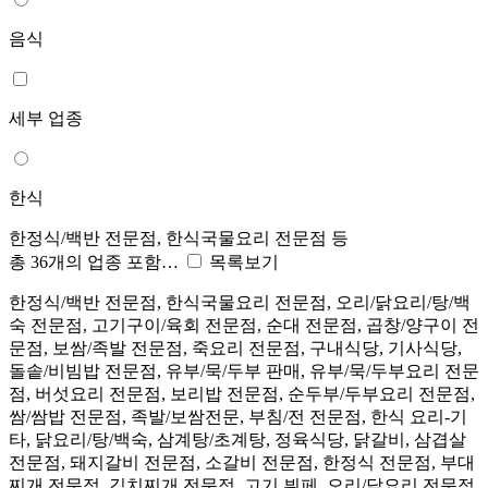
음식
세부 업종
한식
한정식/백반 전문점, 한식국물요리 전문점 등
총 36개의 업종 포함…
목록보기
한정식/백반 전문점, 한식국물요리 전문점, 오리/닭요리/탕/백
숙 전문점, 고기구이/육회 전문점, 순대 전문점, 곱창/양구이 전
문점, 보쌈/족발 전문점, 죽요리 전문점, 구내식당, 기사식당,
돌솥/비빔밥 전문점, 유부/묵/두부 판매, 유부/묵/두부요리 전문
점, 버섯요리 전문점, 보리밥 전문점, 순두부/두부요리 전문점,
쌈/쌈밥 전문점, 족발/보쌈전문, 부침/전 전문점, 한식 요리-기
타, 닭요리/탕/백숙, 삼계탕/초계탕, 정육식당, 닭갈비, 삼겹살
전문점, 돼지갈비 전문점, 소갈비 전문점, 한정식 전문점, 부대
찌개 전문점, 김치찌개 전문점, 고기 뷔페, 오리/닭요리 전문점,