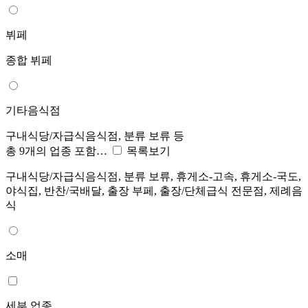
뷔페
종합 뷔페
기타음식점
구내식당/자급식음식점, 분류 보류 등
총 9개의 업종 포함…
목록보기
구내식당/자급식음식점, 분류 보류, 휴게소-고속, 휴게소-국도,
야식집, 반찬/국배달, 출장 부페, 출장/단체급식 전문점, 제례음
식
소매
세부 업종