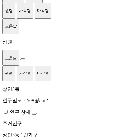
원형
사각형
다각형
도움말
상권
도움말
원형
사각형
다각형
상인3동
인구밀도 2,508명/km²
인구 상세
주거인구
상인3동
1인가구