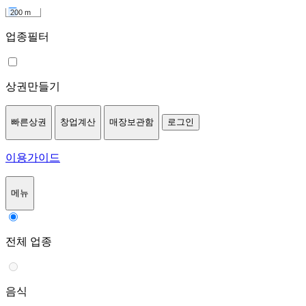
200 m
업종필터
상권만들기
빠른상권
창업계산
매장보관함
로그인
이용가이드
메뉴
전체 업종
음식