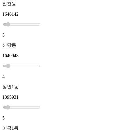
진천동
1646142
3
신당동
1640948
4
상인1동
1395931
5
이곡1동