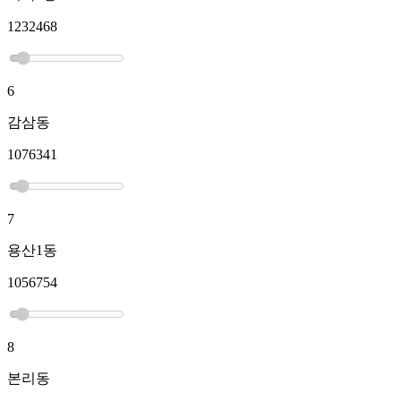
1232468
6
감삼동
1076341
7
용산1동
1056754
8
본리동