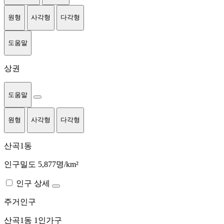
원형
사각형
다각형
도움말
상권
도움말
원형
사각형
다각형
산곡1동
인구밀도 5,877명/km²
인구 상세
주거인구
산곡1동
1인가구