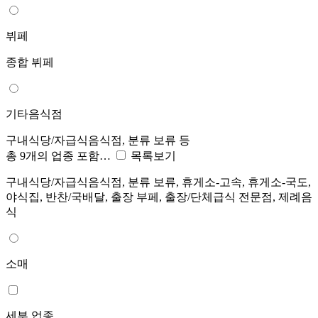
뷔페
종합 뷔페
기타음식점
구내식당/자급식음식점, 분류 보류 등
총 9개의 업종 포함…
목록보기
구내식당/자급식음식점, 분류 보류, 휴게소-고속, 휴게소-국도,
야식집, 반찬/국배달, 출장 부페, 출장/단체급식 전문점, 제례음
식
소매
세부 업종