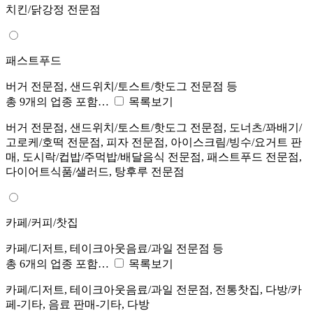
치킨/닭강정 전문점
패스트푸드
버거 전문점, 샌드위치/토스트/핫도그 전문점 등
총 9개의 업종 포함…
목록보기
버거 전문점, 샌드위치/토스트/핫도그 전문점, 도너츠/꽈배기/
고로케/호떡 전문점, 피자 전문점, 아이스크림/빙수/요거트 판
매, 도시락/컵밥/주먹밥/배달음식 전문점, 패스트푸드 전문점,
다이어트식품/샐러드, 탕후루 전문점
카페/커피/찻집
카페/디저트, 테이크아웃음료/과일 전문점 등
총 6개의 업종 포함…
목록보기
카페/디저트, 테이크아웃음료/과일 전문점, 전통찻집, 다방/카
페-기타, 음료 판매-기타, 다방