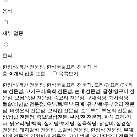
음식
세부 업종
한식
한정식/백반 전문점, 한식국물요리 전문점 등
총 36개의 업종 포함…
목록보기
한정식/백반 전문점, 한식국물요리 전문점, 오리/닭요리/탕/백
숙 전문점, 고기구이/육회 전문점, 순대 전문점, 곱창/양구이 전
문점, 보쌈/족발 전문점, 죽요리 전문점, 구내식당, 기사식당,
돌솥/비빔밥 전문점, 유부/묵/두부 판매, 유부/묵/두부요리 전문
점, 버섯요리 전문점, 보리밥 전문점, 순두부/두부요리 전문점,
쌈/쌈밥 전문점, 족발/보쌈전문, 부침/전 전문점, 한식 요리-기
타, 닭요리/탕/백숙, 삼계탕/초계탕, 정육식당, 닭갈비, 삼겹살
전문점, 돼지갈비 전문점, 소갈비 전문점, 한정식 전문점, 부대
찌개 전문점, 김치찌개 전문점, 고기 뷔페, 오리/닭요리 전문점,