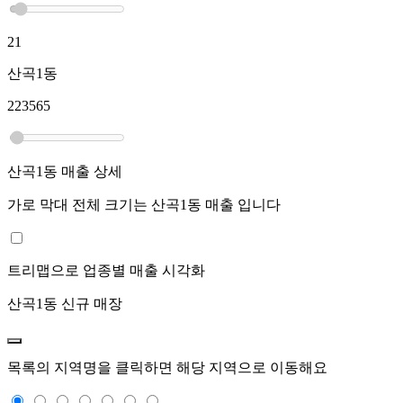
21
산곡1동
223565
산곡1동
매출 상세
가로 막대 전체 크기는
산곡1동
매출 입니다
트리맵으로 업종별 매출 시각화
산곡1동
신규 매장
목록의 지역명을 클릭하면 해당 지역으로 이동해요