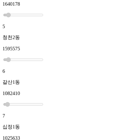
1640178
5
청천2동
1595575
6
갈산1동
1082410
7
십정1동
1025633