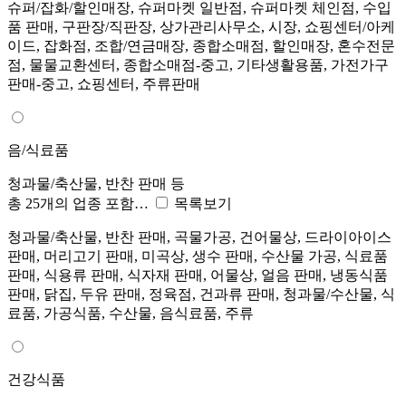
슈퍼/잡화/할인매장, 슈퍼마켓 일반점, 슈퍼마켓 체인점, 수입
품 판매, 구판장/직판장, 상가관리사무소, 시장, 쇼핑센터/아케
이드, 잡화점, 조합/연금매장, 종합소매점, 할인매장, 혼수전문
점, 물물교환센터, 종합소매점-중고, 기타생활용품, 가전가구
판매-중고, 쇼핑센터, 주류판매
음/식료품
청과물/축산물, 반찬 판매 등
총 25개의 업종 포함…
목록보기
청과물/축산물, 반찬 판매, 곡물가공, 건어물상, 드라이아이스
판매, 머리고기 판매, 미곡상, 생수 판매, 수산물 가공, 식료품
판매, 식용류 판매, 식자재 판매, 어물상, 얼음 판매, 냉동식품
판매, 닭집, 두유 판매, 정육점, 건과류 판매, 청과물/수산물, 식
료품, 가공식품, 수산물, 음식료품, 주류
건강식품