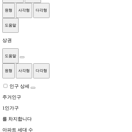
원형
사각형
다각형
도움말
상권
도움말
원형
사각형
다각형
인구 상세
주거인구
1인가구
를 차지합니다
아파트 세대 수