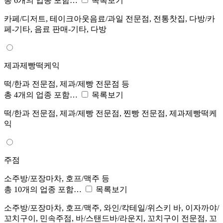
총 6개의 업종 포함…
목록보기
카페/디저트, 테이크아웃음료/과일 전문점, 전통찻집, 다방/카
페-기타, 음료 판매-기타, 다방
제과제빵떡케익
떡/한과 전문점, 제과/제빵 전문점 등
총 4개의 업종 포함…
목록보기
떡/한과 전문점, 제과/제빵 전문점, 찐빵 전문점, 제과제빵떡케
익
주점
소주방/포장마차, 호프/맥주 등
총 10개의 업종 포함…
목록보기
소주방/포장마차, 호프/맥주, 와인/칵테일/위스키 바, 이자까야/
꼬치구이, 민속주점, 바/스탠드바/라운지, 꼬치구이 전문점, 꼬