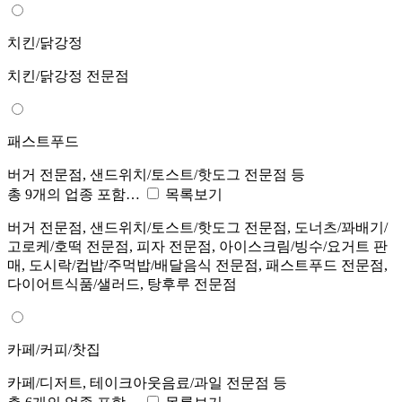
치킨/닭강정
치킨/닭강정 전문점
패스트푸드
버거 전문점, 샌드위치/토스트/핫도그 전문점 등
총 9개의 업종 포함…
목록보기
버거 전문점, 샌드위치/토스트/핫도그 전문점, 도너츠/꽈배기/
고로케/호떡 전문점, 피자 전문점, 아이스크림/빙수/요거트 판
매, 도시락/컵밥/주먹밥/배달음식 전문점, 패스트푸드 전문점,
다이어트식품/샐러드, 탕후루 전문점
카페/커피/찻집
카페/디저트, 테이크아웃음료/과일 전문점 등