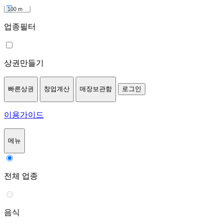
100 m
업종필터
상권만들기
빠른상권
창업계산
매장보관함
로그인
이용가이드
메뉴
전체 업종
음식