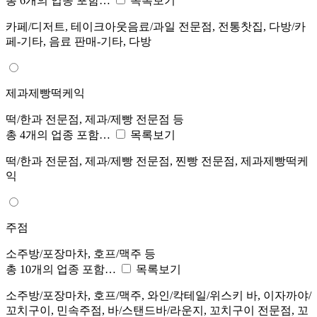
총 6개의 업종 포함…
목록보기
카페/디저트, 테이크아웃음료/과일 전문점, 전통찻집, 다방/카
페-기타, 음료 판매-기타, 다방
제과제빵떡케익
떡/한과 전문점, 제과/제빵 전문점 등
총 4개의 업종 포함…
목록보기
떡/한과 전문점, 제과/제빵 전문점, 찐빵 전문점, 제과제빵떡케
익
주점
소주방/포장마차, 호프/맥주 등
총 10개의 업종 포함…
목록보기
소주방/포장마차, 호프/맥주, 와인/칵테일/위스키 바, 이자까야/
꼬치구이, 민속주점, 바/스탠드바/라운지, 꼬치구이 전문점, 꼬