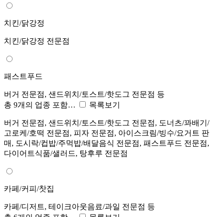
치킨/닭강정
치킨/닭강정 전문점
패스트푸드
버거 전문점, 샌드위치/토스트/핫도그 전문점 등
총 9개의 업종 포함…
목록보기
버거 전문점, 샌드위치/토스트/핫도그 전문점, 도너츠/꽈배기/
고로케/호떡 전문점, 피자 전문점, 아이스크림/빙수/요거트 판
매, 도시락/컵밥/주먹밥/배달음식 전문점, 패스트푸드 전문점,
다이어트식품/샐러드, 탕후루 전문점
카페/커피/찻집
카페/디저트, 테이크아웃음료/과일 전문점 등