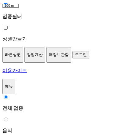
100 m
업종필터
상권만들기
빠른상권
창업계산
매장보관함
로그인
이용가이드
메뉴
전체 업종
음식