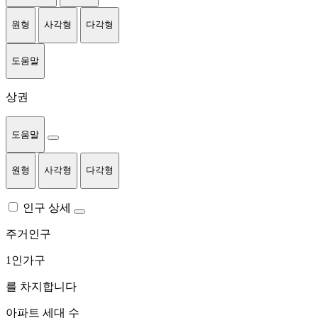
원형
사각형
다각형
도움말
상권
도움말
원형
사각형
다각형
인구 상세
주거인구
1인가구
를 차지합니다
아파트 세대 수