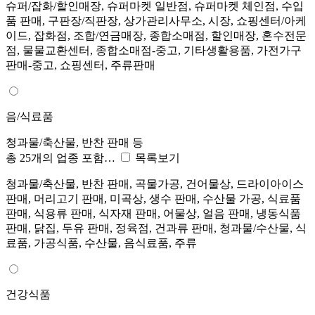
슈퍼/잡화/할인매장, 슈퍼마켓 일반점, 슈퍼마켓 체인점, 수입
품 판매, 구판장/직판장, 상가관리사무소, 시장, 쇼핑센터/아케
이드, 잡화점, 조합/연금매장, 종합소매점, 할인매장, 혼수전문
점, 물물교환센터, 종합소매점-중고, 기타생활용품, 가전가구
판매-중고, 쇼핑센터, 주류판매
음/식료품
청과물/축산물, 반찬 판매 등
총 25개의 업종 포함…
목록보기
청과물/축산물, 반찬 판매, 곡물가공, 건어물상, 드라이아이스
판매, 머리고기 판매, 미곡상, 생수 판매, 수산물 가공, 식료품
판매, 식용류 판매, 식자재 판매, 어물상, 얼음 판매, 냉동식품
판매, 닭집, 두유 판매, 정육점, 건과류 판매, 청과물/수산물, 식
료품, 가공식품, 수산물, 음식료품, 주류
건강식품