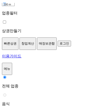
200 m
업종필터
상권만들기
빠른상권
창업계산
매장보관함
로그인
이용가이드
메뉴
전체 업종
음식