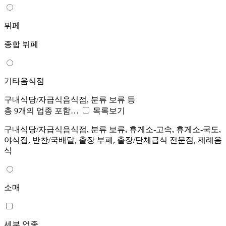
뷔페
종합 뷔페
기타음식점
구내식당/자급식음식점, 분류 보류 등
총 9개의 업종 포함…
목록보기
구내식당/자급식음식점, 분류 보류, 휴게소-고속, 휴게소-국도,
야식집, 반찬/국배달, 출장 부페, 출장/단체급식 전문점, 제례음
식
소매
세부 업종