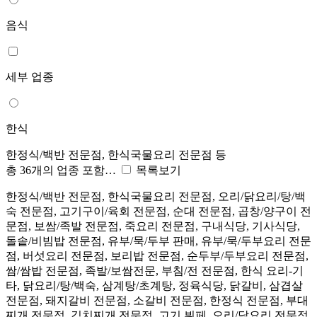
음식
세부 업종
한식
한정식/백반 전문점, 한식국물요리 전문점 등
총 36개의 업종 포함…
목록보기
한정식/백반 전문점, 한식국물요리 전문점, 오리/닭요리/탕/백
숙 전문점, 고기구이/육회 전문점, 순대 전문점, 곱창/양구이 전
문점, 보쌈/족발 전문점, 죽요리 전문점, 구내식당, 기사식당,
돌솥/비빔밥 전문점, 유부/묵/두부 판매, 유부/묵/두부요리 전문
점, 버섯요리 전문점, 보리밥 전문점, 순두부/두부요리 전문점,
쌈/쌈밥 전문점, 족발/보쌈전문, 부침/전 전문점, 한식 요리-기
타, 닭요리/탕/백숙, 삼계탕/초계탕, 정육식당, 닭갈비, 삼겹살
전문점, 돼지갈비 전문점, 소갈비 전문점, 한정식 전문점, 부대
찌개 전문점, 김치찌개 전문점, 고기 뷔페, 오리/닭요리 전문점,