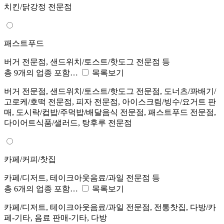
치킨/닭강정 전문점
패스트푸드
버거 전문점, 샌드위치/토스트/핫도그 전문점 등
총 9개의 업종 포함…
목록보기
버거 전문점, 샌드위치/토스트/핫도그 전문점, 도너츠/꽈배기/
고로케/호떡 전문점, 피자 전문점, 아이스크림/빙수/요거트 판
매, 도시락/컵밥/주먹밥/배달음식 전문점, 패스트푸드 전문점,
다이어트식품/샐러드, 탕후루 전문점
카페/커피/찻집
카페/디저트, 테이크아웃음료/과일 전문점 등
총 6개의 업종 포함…
목록보기
카페/디저트, 테이크아웃음료/과일 전문점, 전통찻집, 다방/카
페-기타, 음료 판매-기타, 다방