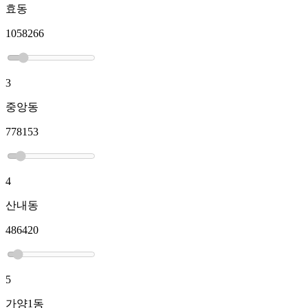
효동
1058266
3
중앙동
778153
4
산내동
486420
5
가양1동