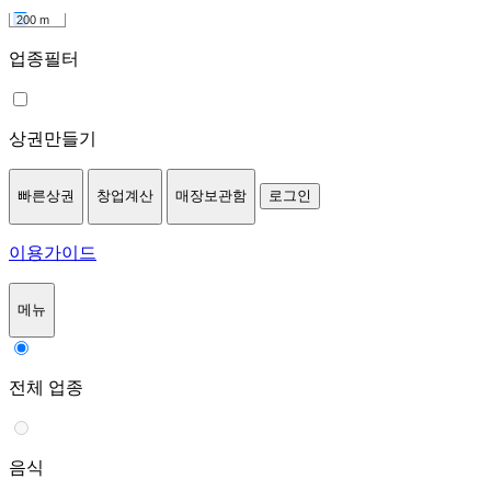
200 m
업종필터
상권만들기
빠른상권
창업계산
매장보관함
로그인
이용가이드
메뉴
전체 업종
음식