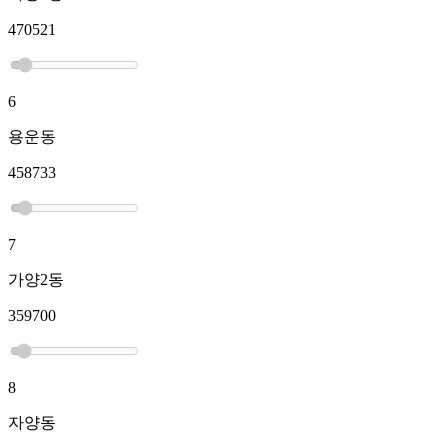
470521
6
용운동
458733
7
가양2동
359700
8
자양동