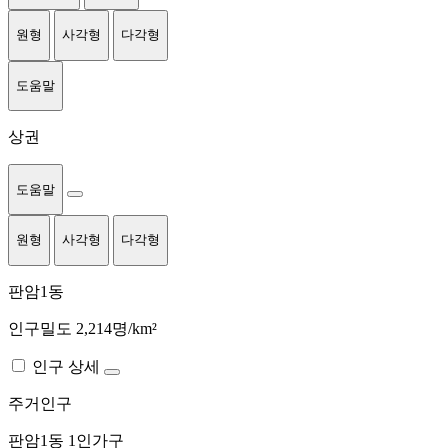
원형
사각형
다각형
도움말
상권
도움말
원형
사각형
다각형
판암1동
인구밀도 2,214명/km²
인구 상세
주거인구
판암1동
1인가구