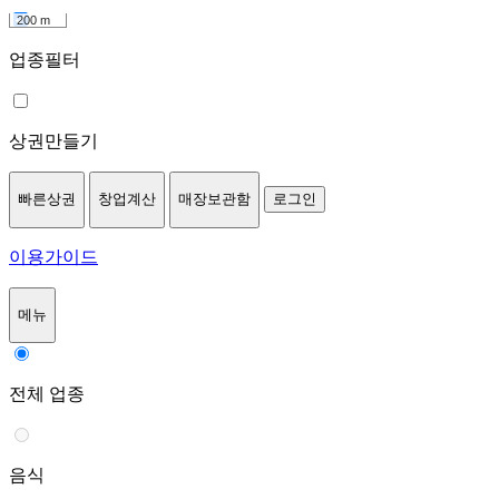
200 m
업종필터
상권만들기
빠른상권
창업계산
매장보관함
로그인
이용가이드
메뉴
전체 업종
음식