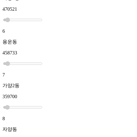
470521
6
용운동
458733
7
가양2동
359700
8
자양동