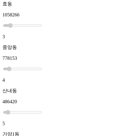
효동
1058266
3
중앙동
778153
4
산내동
486420
5
가양1동