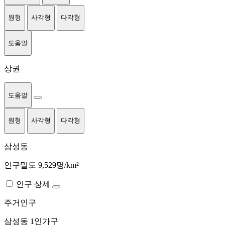
원형
사각형
다각형
도움말
상권
도움말
원형
사각형
다각형
삼성동
인구밀도 9,529명/km²
인구 상세
주거인구
삼성동
1인가구