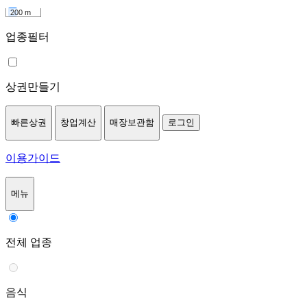
200 m
업종필터
상권만들기
빠른상권
창업계산
매장보관함
로그인
이용가이드
메뉴
전체 업종
음식