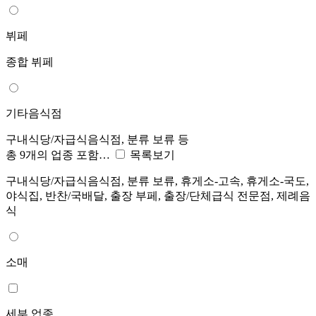
뷔페
종합 뷔페
기타음식점
구내식당/자급식음식점, 분류 보류 등
총 9개의 업종 포함…
목록보기
구내식당/자급식음식점, 분류 보류, 휴게소-고속, 휴게소-국도,
야식집, 반찬/국배달, 출장 부페, 출장/단체급식 전문점, 제례음
식
소매
세부 업종