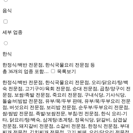
음식
세부 업종
한식
한정식/백반 전문점, 한식국물요리 전문점 등
총 36개의 업종 포함…
목록보기
한정식/백반 전문점, 한식국물요리 전문점, 오리/닭요리/탕/백
숙 전문점, 고기구이/육회 전문점, 순대 전문점, 곱창/양구이 전
문점, 보쌈/족발 전문점, 죽요리 전문점, 구내식당, 기사식당,
돌솥/비빔밥 전문점, 유부/묵/두부 판매, 유부/묵/두부요리 전문
점, 버섯요리 전문점, 보리밥 전문점, 순두부/두부요리 전문점,
쌈/쌈밥 전문점, 족발/보쌈전문, 부침/전 전문점, 한식 요리-기
타, 닭요리/탕/백숙, 삼계탕/초계탕, 정육식당, 닭갈비, 삼겹살
전문점, 돼지갈비 전문점, 소갈비 전문점, 한정식 전문점, 부대
찌개 전문점, 김치찌개 전문점, 고기 뷔페, 오리/닭요리 전문점,