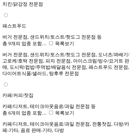
치킨/닭강정 전문점
패스트푸드
버거 전문점, 샌드위치/토스트/핫도그 전문점 등
총 9개의 업종 포함…
목록보기
버거 전문점, 샌드위치/토스트/핫도그 전문점, 도너츠/꽈배기/
고로케/호떡 전문점, 피자 전문점, 아이스크림/빙수/요거트 판
매, 도시락/컵밥/주먹밥/배달음식 전문점, 패스트푸드 전문점,
다이어트식품/샐러드, 탕후루 전문점
카페/커피/찻집
카페/디저트, 테이크아웃음료/과일 전문점 등
총 6개의 업종 포함…
목록보기
카페/디저트, 테이크아웃음료/과일 전문점, 전통찻집, 다방/카
페-기타, 음료 판매-기타, 다방