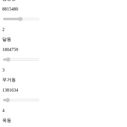
8815480
2
달동
1804759
3
무거동
1381634
4
옥동