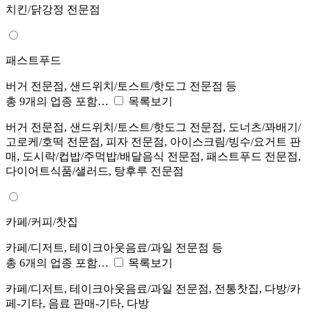
치킨/닭강정 전문점
패스트푸드
버거 전문점, 샌드위치/토스트/핫도그 전문점 등
총 9개의 업종 포함…
목록보기
버거 전문점, 샌드위치/토스트/핫도그 전문점, 도너츠/꽈배기/
고로케/호떡 전문점, 피자 전문점, 아이스크림/빙수/요거트 판
매, 도시락/컵밥/주먹밥/배달음식 전문점, 패스트푸드 전문점,
다이어트식품/샐러드, 탕후루 전문점
카페/커피/찻집
카페/디저트, 테이크아웃음료/과일 전문점 등
총 6개의 업종 포함…
목록보기
카페/디저트, 테이크아웃음료/과일 전문점, 전통찻집, 다방/카
페-기타, 음료 판매-기타, 다방