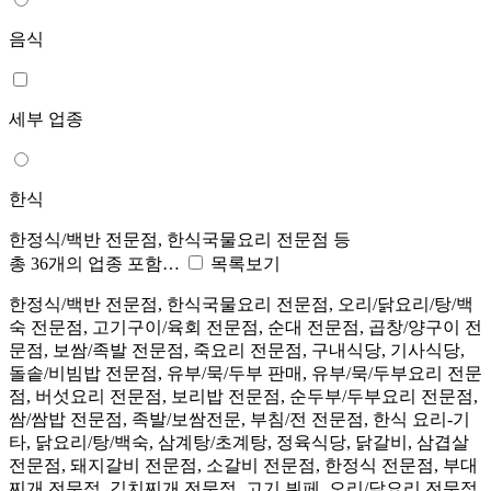
음식
세부 업종
한식
한정식/백반 전문점, 한식국물요리 전문점 등
총 36개의 업종 포함…
목록보기
한정식/백반 전문점, 한식국물요리 전문점, 오리/닭요리/탕/백
숙 전문점, 고기구이/육회 전문점, 순대 전문점, 곱창/양구이 전
문점, 보쌈/족발 전문점, 죽요리 전문점, 구내식당, 기사식당,
돌솥/비빔밥 전문점, 유부/묵/두부 판매, 유부/묵/두부요리 전문
점, 버섯요리 전문점, 보리밥 전문점, 순두부/두부요리 전문점,
쌈/쌈밥 전문점, 족발/보쌈전문, 부침/전 전문점, 한식 요리-기
타, 닭요리/탕/백숙, 삼계탕/초계탕, 정육식당, 닭갈비, 삼겹살
전문점, 돼지갈비 전문점, 소갈비 전문점, 한정식 전문점, 부대
찌개 전문점, 김치찌개 전문점, 고기 뷔페, 오리/닭요리 전문점,