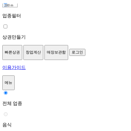
200 m
업종필터
상권만들기
빠른상권
창업계산
매장보관함
로그인
이용가이드
메뉴
전체 업종
음식