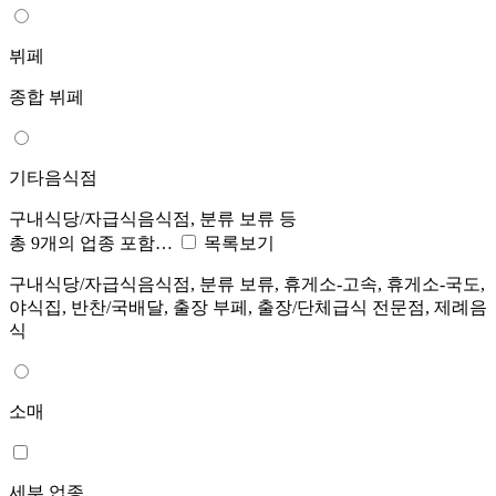
뷔페
종합 뷔페
기타음식점
구내식당/자급식음식점, 분류 보류 등
총 9개의 업종 포함…
목록보기
구내식당/자급식음식점, 분류 보류, 휴게소-고속, 휴게소-국도,
야식집, 반찬/국배달, 출장 부페, 출장/단체급식 전문점, 제례음
식
소매
세부 업종