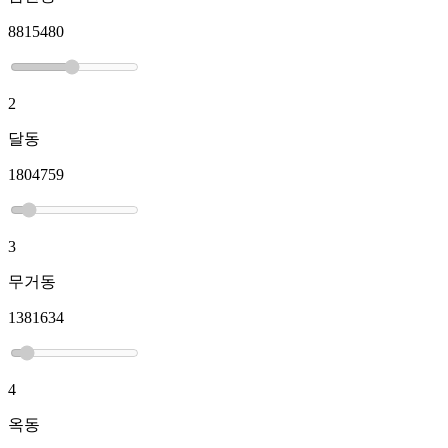
8815480
2
달동
1804759
3
무거동
1381634
4
옥동