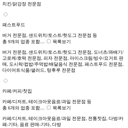
치킨/닭강정 전문점
패스트푸드
버거 전문점, 샌드위치/토스트/핫도그 전문점 등
총 9개의 업종 포함…
목록보기
버거 전문점, 샌드위치/토스트/핫도그 전문점, 도너츠/꽈배기/
고로케/호떡 전문점, 피자 전문점, 아이스크림/빙수/요거트 판
매, 도시락/컵밥/주먹밥/배달음식 전문점, 패스트푸드 전문점,
다이어트식품/샐러드, 탕후루 전문점
카페/커피/찻집
카페/디저트, 테이크아웃음료/과일 전문점 등
총 6개의 업종 포함…
목록보기
카페/디저트, 테이크아웃음료/과일 전문점, 전통찻집, 다방/카
페-기타, 음료 판매-기타, 다방