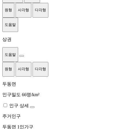
원형
사각형
다각형
도움말
상권
도움말
원형
사각형
다각형
두동면
인구밀도 66명/km²
인구 상세
주거인구
두동면
1인가구