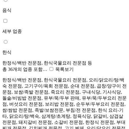
음식
세부 업종
한식
한정식/백반 전문점, 한식국물요리 전문점 등
총 36개의 업종 포함…
목록보기
한정식/백반 전문점, 한식국물요리 전문점, 오리/닭요리/탕/백
숙 전문점, 고기구이/육회 전문점, 순대 전문점, 곱창/양구이 전
문점, 보쌈/족발 전문점, 죽요리 전문점, 구내식당, 기사식당,
돌솥/비빔밥 전문점, 유부/묵/두부 판매, 유부/묵/두부요리 전문
점, 버섯요리 전문점, 보리밥 전문점, 순두부/두부요리 전문점,
쌈/쌈밥 전문점, 족발/보쌈전문, 부침/전 전문점, 한식 요리-기
타, 닭요리/탕/백숙, 삼계탕/초계탕, 정육식당, 닭갈비, 삼겹살
전문점, 돼지갈비 전문점, 소갈비 전문점, 한정식 전문점, 부대
찌개 전문점, 김치찌개 전문점, 고기 뷔페, 오리/닭요리 전문점,