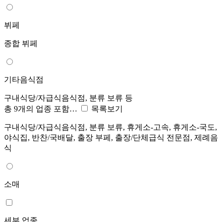
뷔페
종합 뷔페
기타음식점
구내식당/자급식음식점, 분류 보류 등
총 9개의 업종 포함…
목록보기
구내식당/자급식음식점, 분류 보류, 휴게소-고속, 휴게소-국도,
야식집, 반찬/국배달, 출장 부페, 출장/단체급식 전문점, 제례음
식
소매
세부 업종