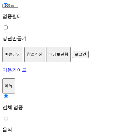
200 m
업종필터
상권만들기
빠른상권
창업계산
매장보관함
로그인
이용가이드
메뉴
전체 업종
음식