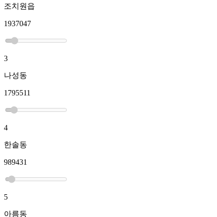
조치원읍
1937047
3
나성동
1795511
4
한솔동
989431
5
아름동