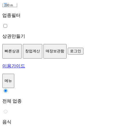
200 m
업종필터
상권만들기
빠른상권
창업계산
매장보관함
로그인
이용가이드
메뉴
전체 업종
음식