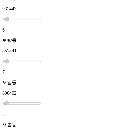
932443
6
보람동
852441
7
도담동
808402
8
새롬동