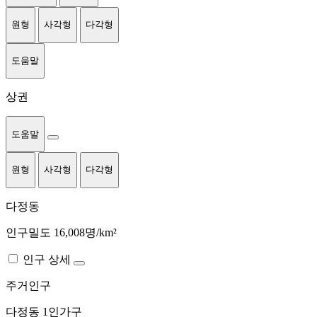
원형
사각형
다각형
도움말
상권
도움말
원형
사각형
다각형
다정동
인구밀도 16,008명/km²
인구 상세
주거인구
다정동
1인가구