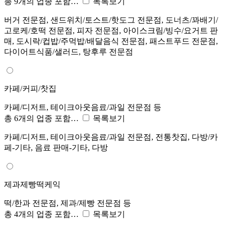
총 9개의 업종 포함…
목록보기
버거 전문점, 샌드위치/토스트/핫도그 전문점, 도너츠/꽈배기/
고로케/호떡 전문점, 피자 전문점, 아이스크림/빙수/요거트 판
매, 도시락/컵밥/주먹밥/배달음식 전문점, 패스트푸드 전문점,
다이어트식품/샐러드, 탕후루 전문점
카페/커피/찻집
카페/디저트, 테이크아웃음료/과일 전문점 등
총 6개의 업종 포함…
목록보기
카페/디저트, 테이크아웃음료/과일 전문점, 전통찻집, 다방/카
페-기타, 음료 판매-기타, 다방
제과제빵떡케익
떡/한과 전문점, 제과/제빵 전문점 등
총 4개의 업종 포함…
목록보기