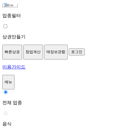
200 m
업종필터
상권만들기
빠른상권
창업계산
매장보관함
로그인
이용가이드
메뉴
전체 업종
음식