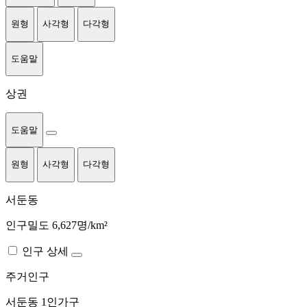
원형
사각형
다각형
도움말
상권
도움말
원형
사각형
다각형
서둔동
인구밀도 6,627명/km²
인구 상세
주거인구
서둔동
1인가구