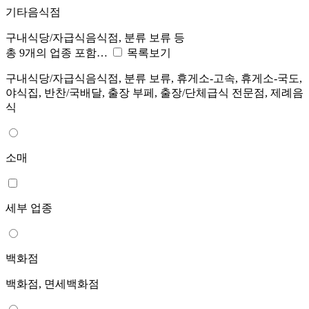
기타음식점
구내식당/자급식음식점, 분류 보류 등
총 9개의 업종 포함…
목록보기
구내식당/자급식음식점, 분류 보류, 휴게소-고속, 휴게소-국도,
야식집, 반찬/국배달, 출장 부페, 출장/단체급식 전문점, 제례음
식
소매
세부 업종
백화점
백화점, 면세백화점