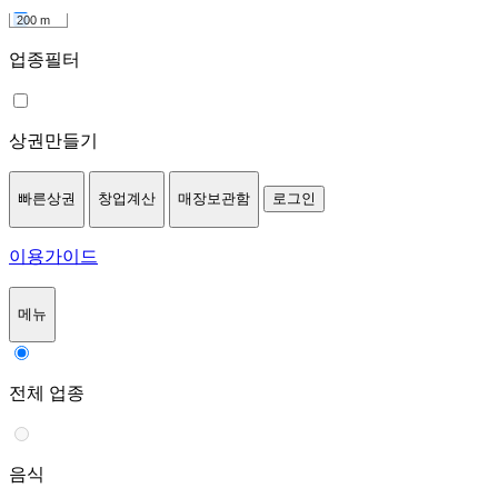
200 m
업종필터
상권만들기
빠른상권
창업계산
매장보관함
로그인
이용가이드
메뉴
전체 업종
음식