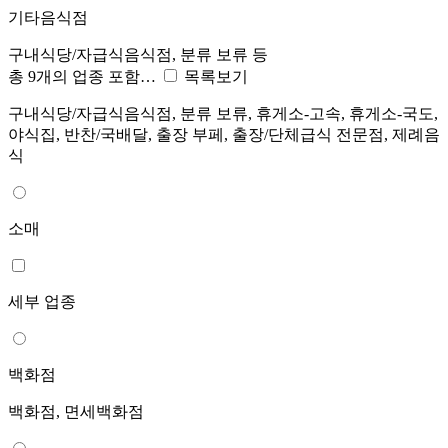
기타음식점
구내식당/자급식음식점, 분류 보류 등
총 9개의 업종 포함…
목록보기
구내식당/자급식음식점, 분류 보류, 휴게소-고속, 휴게소-국도,
야식집, 반찬/국배달, 출장 부페, 출장/단체급식 전문점, 제례음
식
소매
세부 업종
백화점
백화점, 면세백화점