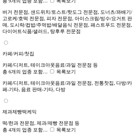
총 9개의 업종 포함…
목록보기
버거 전문점, 샌드위치/토스트/핫도그 전문점, 도너츠/꽈배기/
고로케/호떡 전문점, 피자 전문점, 아이스크림/빙수/요거트 판
매, 도시락/컵밥/주먹밥/배달음식 전문점, 패스트푸드 전문점,
다이어트식품/샐러드, 탕후루 전문점
카페/커피/찻집
카페/디저트, 테이크아웃음료/과일 전문점 등
총 6개의 업종 포함…
목록보기
카페/디저트, 테이크아웃음료/과일 전문점, 전통찻집, 다방/카
페-기타, 음료 판매-기타, 다방
제과제빵떡케익
떡/한과 전문점, 제과/제빵 전문점 등
총 4개의 업종 포함…
목록보기