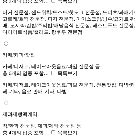
총 9개의 업종 포함…
목록보기
버거 전문점, 샌드위치/토스트/핫도그 전문점, 도너츠/꽈배기/
고로케/호떡 전문점, 피자 전문점, 아이스크림/빙수/요거트 판
매, 도시락/컵밥/주먹밥/배달음식 전문점, 패스트푸드 전문점,
다이어트식품/샐러드, 탕후루 전문점
카페/커피/찻집
카페/디저트, 테이크아웃음료/과일 전문점 등
총 6개의 업종 포함…
목록보기
카페/디저트, 테이크아웃음료/과일 전문점, 전통찻집, 다방/카
페-기타, 음료 판매-기타, 다방
제과제빵떡케익
떡/한과 전문점, 제과/제빵 전문점 등
총 4개의 업종 포함…
목록보기