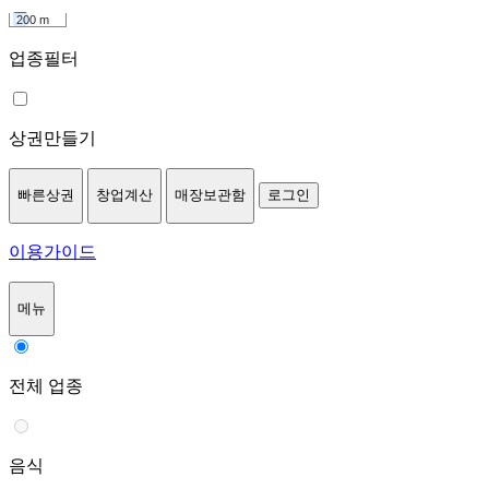
200 m
업종필터
상권만들기
빠른상권
창업계산
매장보관함
로그인
이용가이드
메뉴
전체 업종
음식