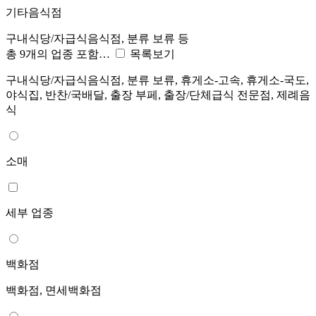
기타음식점
구내식당/자급식음식점, 분류 보류 등
총 9개의 업종 포함…
목록보기
구내식당/자급식음식점, 분류 보류, 휴게소-고속, 휴게소-국도,
야식집, 반찬/국배달, 출장 부페, 출장/단체급식 전문점, 제례음
식
소매
세부 업종
백화점
백화점, 면세백화점