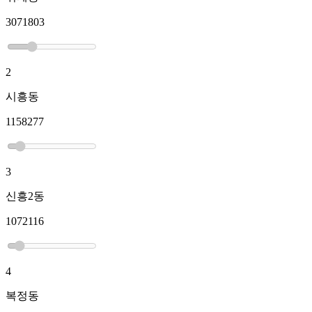
3071803
2
시흥동
1158277
3
신흥2동
1072116
4
복정동