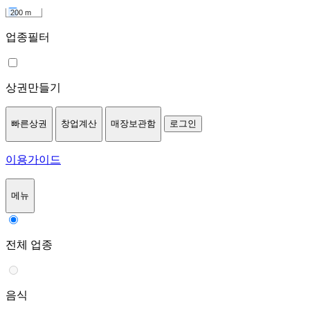
200 m
업종필터
상권만들기
빠른상권
창업계산
매장보관함
로그인
이용가이드
메뉴
전체 업종
음식