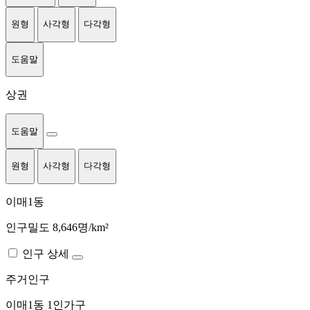
원형
사각형
다각형
도움말
상권
도움말
원형
사각형
다각형
이매1동
인구밀도 8,646명/km²
인구 상세
주거인구
이매1동
1인가구