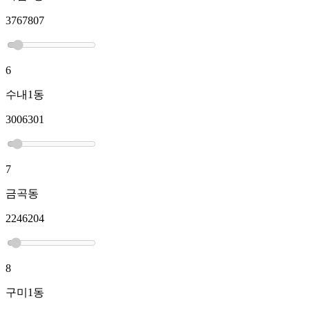
3767807
6
수내1동
3006301
7
금곡동
2246204
8
구미1동