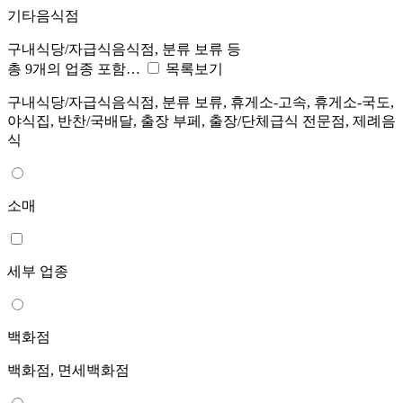
기타음식점
구내식당/자급식음식점, 분류 보류 등
총 9개의 업종 포함…
목록보기
구내식당/자급식음식점, 분류 보류, 휴게소-고속, 휴게소-국도,
야식집, 반찬/국배달, 출장 부페, 출장/단체급식 전문점, 제례음
식
소매
세부 업종
백화점
백화점, 면세백화점