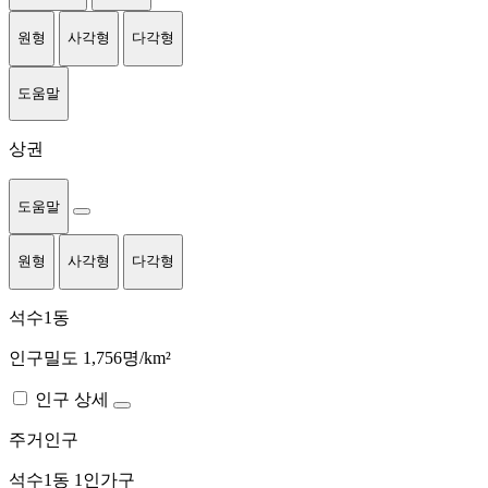
원형
사각형
다각형
도움말
상권
도움말
원형
사각형
다각형
석수1동
인구밀도 1,756명/km²
인구 상세
주거인구
석수1동
1인가구