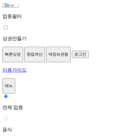
200 m
업종필터
상권만들기
빠른상권
창업계산
매장보관함
로그인
이용가이드
메뉴
전체 업종
음식