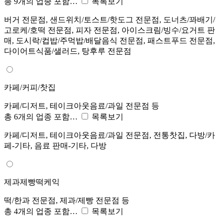
총 9개의 업종 포함…
목록보기
버거 전문점, 샌드위치/토스트/핫도그 전문점, 도너츠/꽈배기/
고로케/호떡 전문점, 피자 전문점, 아이스크림/빙수/요거트 판
매, 도시락/컵밥/주먹밥/배달음식 전문점, 패스트푸드 전문점,
다이어트식품/샐러드, 탕후루 전문점
카페/커피/찻집
카페/디저트, 테이크아웃음료/과일 전문점 등
총 6개의 업종 포함…
목록보기
카페/디저트, 테이크아웃음료/과일 전문점, 전통찻집, 다방/카
페-기타, 음료 판매-기타, 다방
제과제빵떡케익
떡/한과 전문점, 제과/제빵 전문점 등
총 4개의 업종 포함…
목록보기