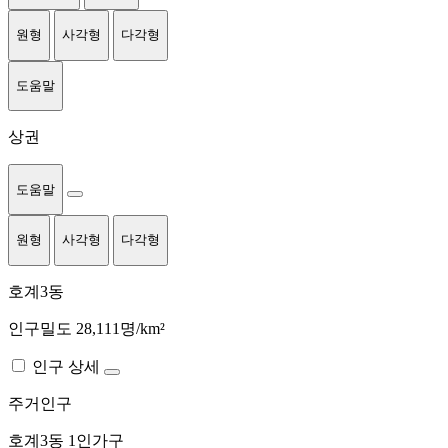
원형
사각형
다각형
도움말
상권
도움말
원형
사각형
다각형
호계3동
인구밀도 28,111명/km²
인구 상세
주거인구
호계3동
1인가구