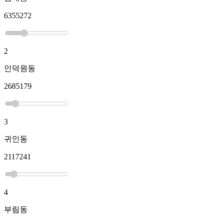
6355272
2
인덕원동
2685179
3
귀인동
2117241
4
부림동