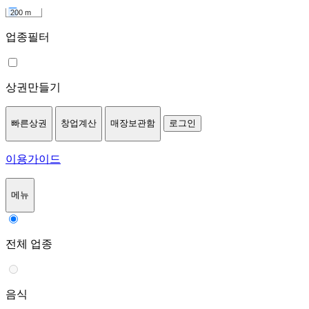
200 m
업종필터
상권만들기
빠른상권
창업계산
매장보관함
로그인
이용가이드
메뉴
전체 업종
음식