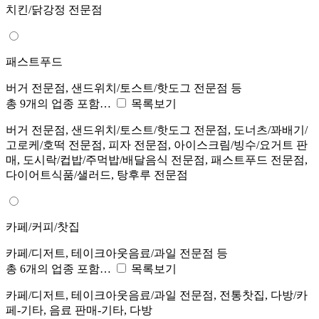
치킨/닭강정 전문점
패스트푸드
버거 전문점, 샌드위치/토스트/핫도그 전문점 등
총 9개의 업종 포함…
목록보기
버거 전문점, 샌드위치/토스트/핫도그 전문점, 도너츠/꽈배기/
고로케/호떡 전문점, 피자 전문점, 아이스크림/빙수/요거트 판
매, 도시락/컵밥/주먹밥/배달음식 전문점, 패스트푸드 전문점,
다이어트식품/샐러드, 탕후루 전문점
카페/커피/찻집
카페/디저트, 테이크아웃음료/과일 전문점 등
총 6개의 업종 포함…
목록보기
카페/디저트, 테이크아웃음료/과일 전문점, 전통찻집, 다방/카
페-기타, 음료 판매-기타, 다방