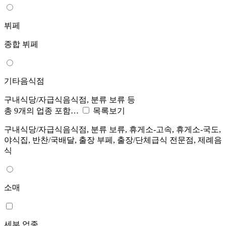
뷔페
종합 뷔페
기타음식점
구내식당/자급식음식점, 분류 보류 등
총 9개의 업종 포함…
목록보기
구내식당/자급식음식점, 분류 보류, 휴게소-고속, 휴게소-국도,
야식집, 반찬/국배달, 출장 부페, 출장/단체급식 전문점, 제례음
식
소매
세부 업종