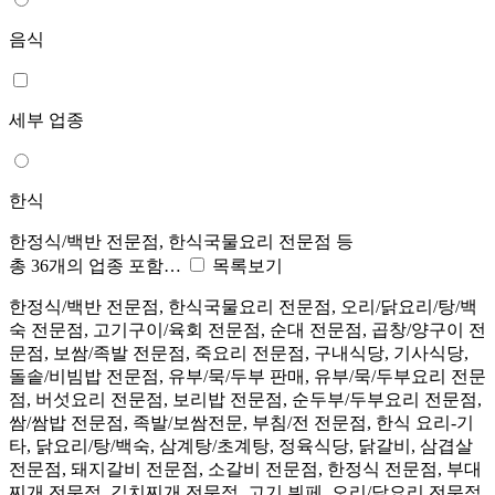
음식
세부 업종
한식
한정식/백반 전문점, 한식국물요리 전문점 등
총 36개의 업종 포함…
목록보기
한정식/백반 전문점, 한식국물요리 전문점, 오리/닭요리/탕/백
숙 전문점, 고기구이/육회 전문점, 순대 전문점, 곱창/양구이 전
문점, 보쌈/족발 전문점, 죽요리 전문점, 구내식당, 기사식당,
돌솥/비빔밥 전문점, 유부/묵/두부 판매, 유부/묵/두부요리 전문
점, 버섯요리 전문점, 보리밥 전문점, 순두부/두부요리 전문점,
쌈/쌈밥 전문점, 족발/보쌈전문, 부침/전 전문점, 한식 요리-기
타, 닭요리/탕/백숙, 삼계탕/초계탕, 정육식당, 닭갈비, 삼겹살
전문점, 돼지갈비 전문점, 소갈비 전문점, 한정식 전문점, 부대
찌개 전문점, 김치찌개 전문점, 고기 뷔페, 오리/닭요리 전문점,