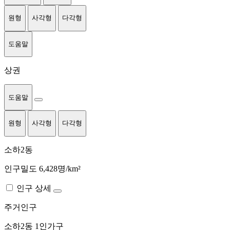
원형
사각형
다각형
도움말
상권
도움말
원형
사각형
다각형
소하2동
인구밀도 6,428명/km²
인구 상세
주거인구
소하2동
1인가구