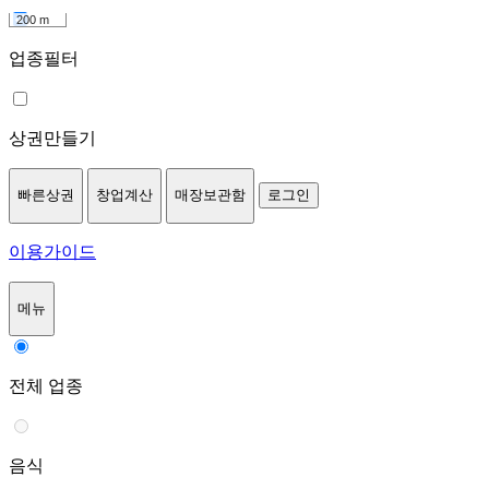
200 m
업종필터
상권만들기
빠른상권
창업계산
매장보관함
로그인
이용가이드
메뉴
전체 업종
음식