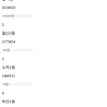
4516610
2
철산3동
2175654
3
소하1동
1466511
4
하안1동