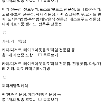
총 9개의 업종 포함…
목록보기
버거 전문점, 샌드위치/토스트/핫도그 전문점, 도너츠/꽈배기/
고로케/호떡 전문점, 피자 전문점, 아이스크림/빙수/요거트 판
매, 도시락/컵밥/주먹밥/배달음식 전문점, 패스트푸드 전문점,
다이어트식품/샐러드, 탕후루 전문점
카페/커피/찻집
카페/디저트, 테이크아웃음료/과일 전문점 등
총 6개의 업종 포함…
목록보기
카페/디저트, 테이크아웃음료/과일 전문점, 전통찻집, 다방/카
페-기타, 음료 판매-기타, 다방
제과제빵떡케익
떡/한과 전문점, 제과/제빵 전문점 등
총 4개의 업종 포함…
목록보기