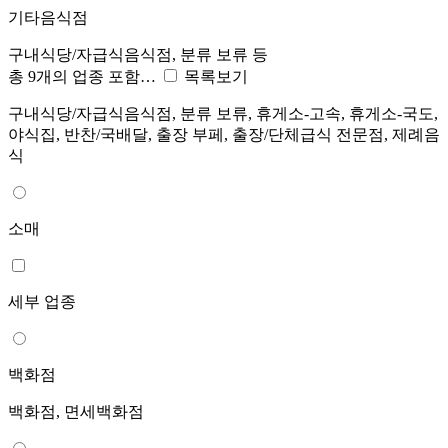
기타음식점
구내식당/자급식음식점, 분류 보류 등
총 9개의 업종 포함…
목록보기
구내식당/자급식음식점, 분류 보류, 휴게소-고속, 휴게소-국도,
야식집, 반찬/국배달, 출장 부페, 출장/단체급식 전문점, 제례음
식
소매
세부 업종
백화점
백화점, 면세백화점