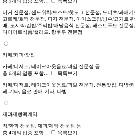
총 9개의 업종 포함…
목록보기
버거 전문점, 샌드위치/토스트/핫도그 전문점, 도너츠/꽈배기/
고로케/호떡 전문점, 피자 전문점, 아이스크림/빙수/요거트 판
매, 도시락/컵밥/주먹밥/배달음식 전문점, 패스트푸드 전문점,
다이어트식품/샐러드, 탕후루 전문점
카페/커피/찻집
카페/디저트, 테이크아웃음료/과일 전문점 등
총 6개의 업종 포함…
목록보기
카페/디저트, 테이크아웃음료/과일 전문점, 전통찻집, 다방/카
페-기타, 음료 판매-기타, 다방
제과제빵떡케익
떡/한과 전문점, 제과/제빵 전문점 등
총 4개의 업종 포함…
목록보기