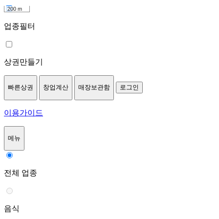
200 m
업종필터
상권만들기
빠른상권
창업계산
매장보관함
로그인
이용가이드
메뉴
전체 업종
음식