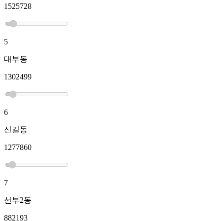
1525728
5
대부동
1302499
6
신길동
1277860
7
선부2동
882193