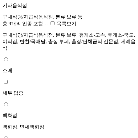
기타음식점
구내식당/자급식음식점, 분류 보류 등
총 9개의 업종 포함…
목록보기
구내식당/자급식음식점, 분류 보류, 휴게소-고속, 휴게소-국도,
야식집, 반찬/국배달, 출장 부페, 출장/단체급식 전문점, 제례음
식
소매
세부 업종
백화점
백화점, 면세백화점