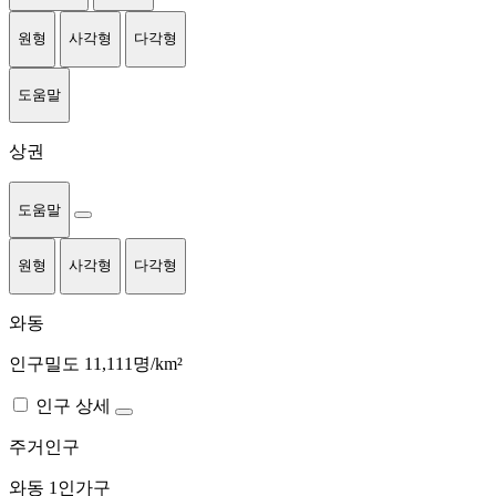
원형
사각형
다각형
도움말
상권
도움말
원형
사각형
다각형
와동
인구밀도 11,111명/km²
인구 상세
주거인구
와동
1인가구