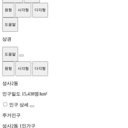
원형
사각형
다각형
도움말
상권
도움말
원형
사각형
다각형
성사2동
인구밀도 15,438명/km²
인구 상세
주거인구
성사2동
1인가구