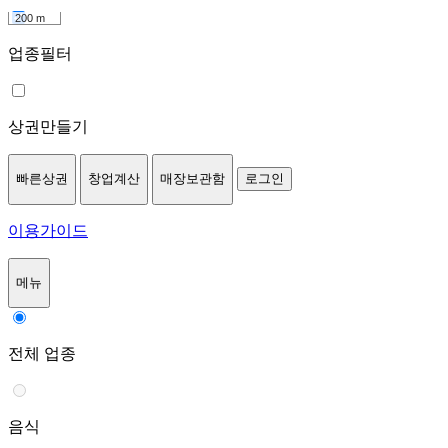
200 m
업종필터
상권만들기
빠른상권
창업계산
매장보관함
로그인
이용가이드
메뉴
전체 업종
음식