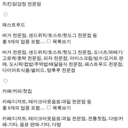
치킨/닭강정 전문점
패스트푸드
버거 전문점, 샌드위치/토스트/핫도그 전문점 등
총 9개의 업종 포함…
목록보기
버거 전문점, 샌드위치/토스트/핫도그 전문점, 도너츠/꽈배기/
고로케/호떡 전문점, 피자 전문점, 아이스크림/빙수/요거트 판
매, 도시락/컵밥/주먹밥/배달음식 전문점, 패스트푸드 전문점,
다이어트식품/샐러드, 탕후루 전문점
카페/커피/찻집
카페/디저트, 테이크아웃음료/과일 전문점 등
총 6개의 업종 포함…
목록보기
카페/디저트, 테이크아웃음료/과일 전문점, 전통찻집, 다방/카
페-기타, 음료 판매-기타, 다방