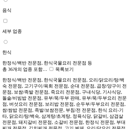
음식
세부 업종
한식
한정식/백반 전문점, 한식국물요리 전문점 등
총 36개의 업종 포함…
목록보기
한정식/백반 전문점, 한식국물요리 전문점, 오리/닭요리/탕/백
숙 전문점, 고기구이/육회 전문점, 순대 전문점, 곱창/양구이 전
문점, 보쌈/족발 전문점, 죽요리 전문점, 구내식당, 기사식당,
돌솥/비빔밥 전문점, 유부/묵/두부 판매, 유부/묵/두부요리 전문
점, 버섯요리 전문점, 보리밥 전문점, 순두부/두부요리 전문점,
쌈/쌈밥 전문점, 족발/보쌈전문, 부침/전 전문점, 한식 요리-기
타, 닭요리/탕/백숙, 삼계탕/초계탕, 정육식당, 닭갈비, 삼겹살
전문점, 돼지갈비 전문점, 소갈비 전문점, 한정식 전문점, 부대
찌개 전문점, 김치찌개 전문점, 고기 뷔페, 오리/닭요리 전문점,