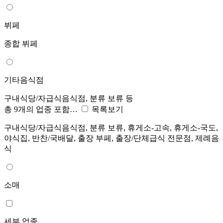
뷔페
종합 뷔페
기타음식점
구내식당/자급식음식점, 분류 보류 등
총 9개의 업종 포함…
목록보기
구내식당/자급식음식점, 분류 보류, 휴게소-고속, 휴게소-국도,
야식집, 반찬/국배달, 출장 부페, 출장/단체급식 전문점, 제례음
식
소매
세부 업종