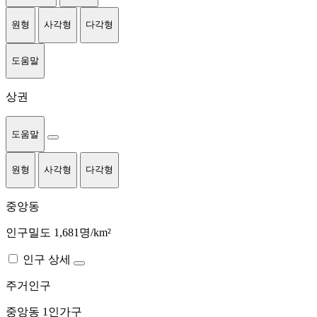
원형
사각형
다각형
도움말
상권
도움말
원형
사각형
다각형
중앙동
인구밀도 1,681명/km²
인구 상세
주거인구
중앙동
1인가구