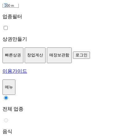
200 m
업종필터
상권만들기
빠른상권
창업계산
매장보관함
로그인
이용가이드
메뉴
전체 업종
음식