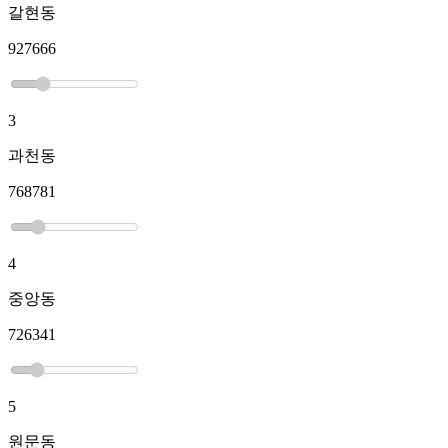
갈현동
927666
3
과천동
768781
4
중앙동
726341
5
원문동