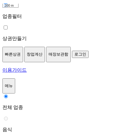
200 m
업종필터
상권만들기
빠른상권
창업계산
매장보관함
로그인
이용가이드
메뉴
전체 업종
음식