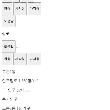
원형
사각형
다각형
도움말
상권
도움말
원형
사각형
다각형
교문1동
인구밀도 1,360명/km²
인구 상세
주거인구
교문1동
1인가구