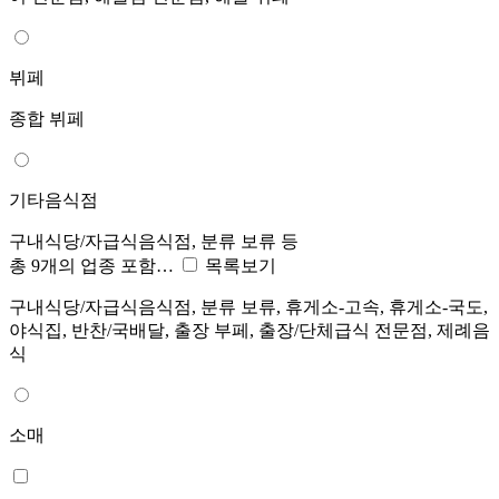
뷔페
종합 뷔페
기타음식점
구내식당/자급식음식점, 분류 보류 등
총 9개의 업종 포함…
목록보기
구내식당/자급식음식점, 분류 보류, 휴게소-고속, 휴게소-국도,
야식집, 반찬/국배달, 출장 부페, 출장/단체급식 전문점, 제례음
식
소매