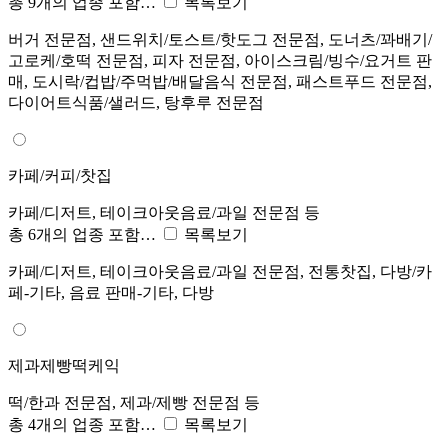
총 9개의 업종 포함…
목록보기
버거 전문점, 샌드위치/토스트/핫도그 전문점, 도너츠/꽈배기/
고로케/호떡 전문점, 피자 전문점, 아이스크림/빙수/요거트 판
매, 도시락/컵밥/주먹밥/배달음식 전문점, 패스트푸드 전문점,
다이어트식품/샐러드, 탕후루 전문점
카페/커피/찻집
카페/디저트, 테이크아웃음료/과일 전문점 등
총 6개의 업종 포함…
목록보기
카페/디저트, 테이크아웃음료/과일 전문점, 전통찻집, 다방/카
페-기타, 음료 판매-기타, 다방
제과제빵떡케익
떡/한과 전문점, 제과/제빵 전문점 등
총 4개의 업종 포함…
목록보기