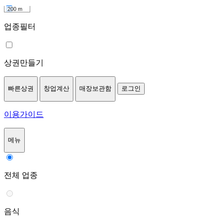
200 m
업종필터
상권만들기
빠른상권
창업계산
매장보관함
로그인
이용가이드
메뉴
전체 업종
음식