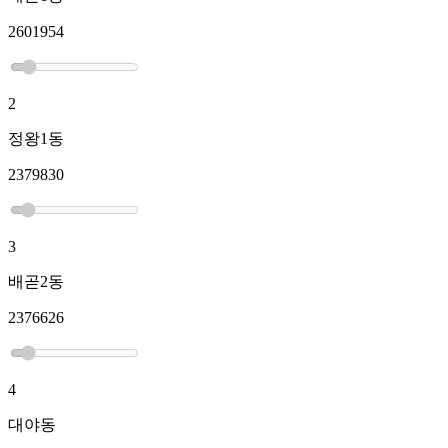
2601954
2
정왕1동
2379830
3
배곧2동
2376626
4
대야동