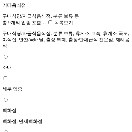
기타음식점
구내식당/자급식음식점, 분류 보류 등
총 9개의 업종 포함…
목록보기
구내식당/자급식음식점, 분류 보류, 휴게소-고속, 휴게소-국도,
야식집, 반찬/국배달, 출장 부페, 출장/단체급식 전문점, 제례음
식
소매
세부 업종
백화점
백화점, 면세백화점