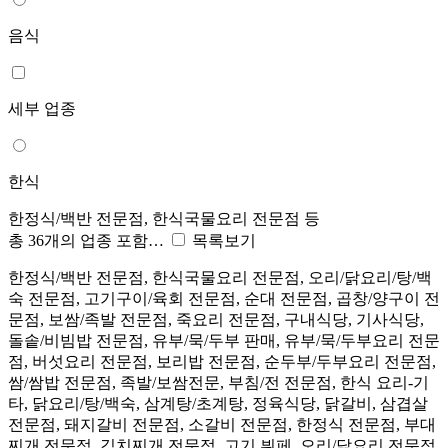
음식
세부 업종
한식
한정식/백반 전문점, 한식국물요리 전문점 등
총 36개의 업종 포함…
목록보기
한정식/백반 전문점, 한식국물요리 전문점, 오리/닭요리/탕/백
숙 전문점, 고기구이/육회 전문점, 순대 전문점, 곱창/양구이 전
문점, 보쌈/족발 전문점, 죽요리 전문점, 구내식당, 기사식당,
돌솥/비빔밥 전문점, 유부/묵/두부 판매, 유부/묵/두부요리 전문
점, 버섯요리 전문점, 보리밥 전문점, 순두부/두부요리 전문점,
쌈/쌈밥 전문점, 족발/보쌈전문, 부침/전 전문점, 한식 요리-기
타, 닭요리/탕/백숙, 삼계탕/초계탕, 정육식당, 닭갈비, 삼겹살
전문점, 돼지갈비 전문점, 소갈비 전문점, 한정식 전문점, 부대
찌개 전문점, 김치찌개 전문점, 고기 뷔페, 오리/닭요리 전문점,