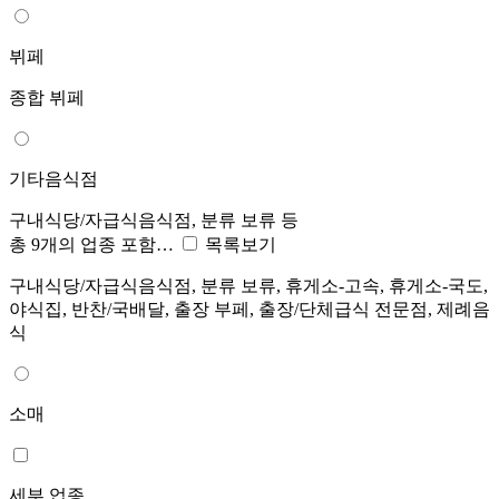
뷔페
종합 뷔페
기타음식점
구내식당/자급식음식점, 분류 보류 등
총 9개의 업종 포함…
목록보기
구내식당/자급식음식점, 분류 보류, 휴게소-고속, 휴게소-국도,
야식집, 반찬/국배달, 출장 부페, 출장/단체급식 전문점, 제례음
식
소매
세부 업종