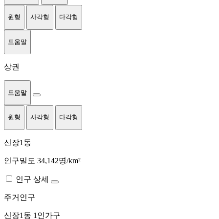
원형
사각형
다각형
도움말
상권
도움말
원형
사각형
다각형
신장1동
인구밀도 34,142명/km²
인구 상세
주거인구
신장1동
1인가구