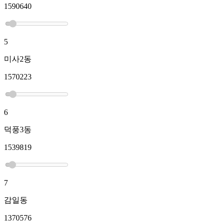
1590640
5
미사2동
1570223
6
덕풍3동
1539819
7
감일동
1370576