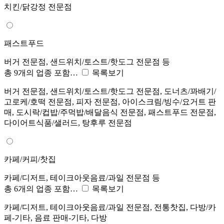
치킨/닭강정 전문점
패스트푸드
버거 전문점, 샌드위치/토스트/핫도그 전문점 등
총 9개의 업종 포함…
목록보기
버거 전문점, 샌드위치/토스트/핫도그 전문점, 도너츠/꽈배기/
고로케/호떡 전문점, 피자 전문점, 아이스크림/빙수/요거트 판
매, 도시락/컵밥/주먹밥/배달음식 전문점, 패스트푸드 전문점,
다이어트식품/샐러드, 탕후루 전문점
카페/커피/찻집
카페/디저트, 테이크아웃음료/과일 전문점 등
총 6개의 업종 포함…
목록보기
카페/디저트, 테이크아웃음료/과일 전문점, 전통찻집, 다방/카
페-기타, 음료 판매-기타, 다방