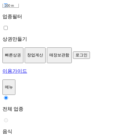
200 m
업종필터
상권만들기
빠른상권
창업계산
매장보관함
로그인
이용가이드
메뉴
전체 업종
음식