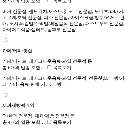
총 9개의 업종 포함…
목록보기
버거 전문점, 샌드위치/토스트/핫도그 전문점, 도너츠/꽈배기/
고로케/호떡 전문점, 피자 전문점, 아이스크림/빙수/요거트 판
매, 도시락/컵밥/주먹밥/배달음식 전문점, 패스트푸드 전문점,
다이어트식품/샐러드, 탕후루 전문점
카페/커피/찻집
카페/디저트, 테이크아웃음료/과일 전문점 등
총 6개의 업종 포함…
목록보기
카페/디저트, 테이크아웃음료/과일 전문점, 전통찻집, 다방/카
페-기타, 음료 판매-기타, 다방
제과제빵떡케익
떡/한과 전문점, 제과/제빵 전문점 등
총 4개의 업종 포함…
목록보기