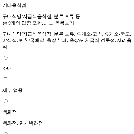
기타음식점
구내식당/자급식음식점, 분류 보류 등
총 9개의 업종 포함…
목록보기
구내식당/자급식음식점, 분류 보류, 휴게소-고속, 휴게소-국도,
야식집, 반찬/국배달, 출장 부페, 출장/단체급식 전문점, 제례음
식
소매
세부 업종
백화점
백화점, 면세백화점