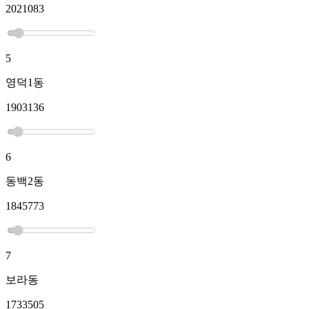
2021083
5
영덕1동
1903136
6
동백2동
1845773
7
보라동
1733505