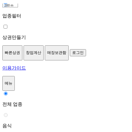
200 m
업종필터
상권만들기
빠른상권
창업계산
매장보관함
로그인
이용가이드
메뉴
전체 업종
음식