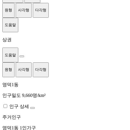
원형
사각형
다각형
도움말
상권
도움말
원형
사각형
다각형
영덕1동
인구밀도 9,660명/km²
인구 상세
주거인구
영덕1동
1인가구