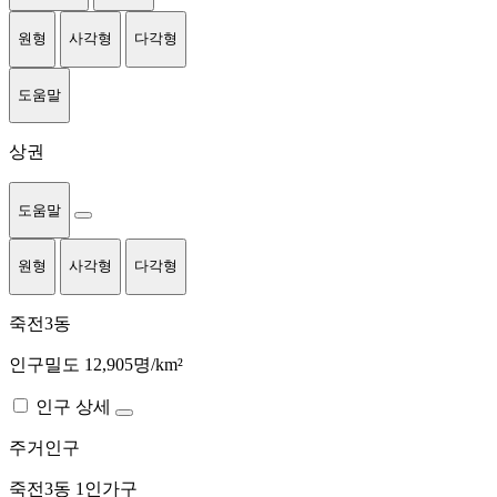
원형
사각형
다각형
도움말
상권
도움말
원형
사각형
다각형
죽전3동
인구밀도 12,905명/km²
인구 상세
주거인구
죽전3동
1인가구