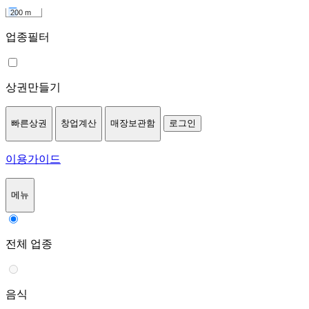
200 m
업종필터
상권만들기
빠른상권
창업계산
매장보관함
로그인
이용가이드
메뉴
전체 업종
음식