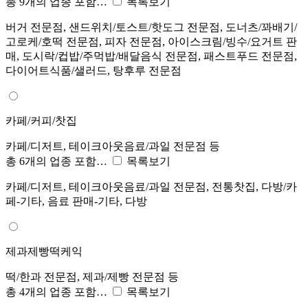
총 9개의 업종 포함…
목록보기
버거 전문점, 샌드위치/토스트/핫도그 전문점, 도너츠/꽈배기/
고로케/호떡 전문점, 피자 전문점, 아이스크림/빙수/요거트 판
매, 도시락/컵밥/주먹밥/배달음식 전문점, 패스트푸드 전문점,
다이어트식품/샐러드, 탕후루 전문점
카페/커피/찻집
카페/디저트, 테이크아웃음료/과일 전문점 등
총 6개의 업종 포함…
목록보기
카페/디저트, 테이크아웃음료/과일 전문점, 전통찻집, 다방/카
페-기타, 음료 판매-기타, 다방
제과제빵떡케익
떡/한과 전문점, 제과/제빵 전문점 등
총 4개의 업종 포함…
목록보기