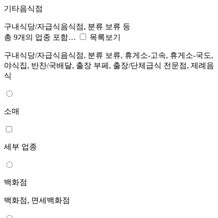
기타음식점
구내식당/자급식음식점, 분류 보류 등
총 9개의 업종 포함…
목록보기
구내식당/자급식음식점, 분류 보류, 휴게소-고속, 휴게소-국도,
야식집, 반찬/국배달, 출장 부페, 출장/단체급식 전문점, 제례음
식
소매
세부 업종
백화점
백화점, 면세백화점