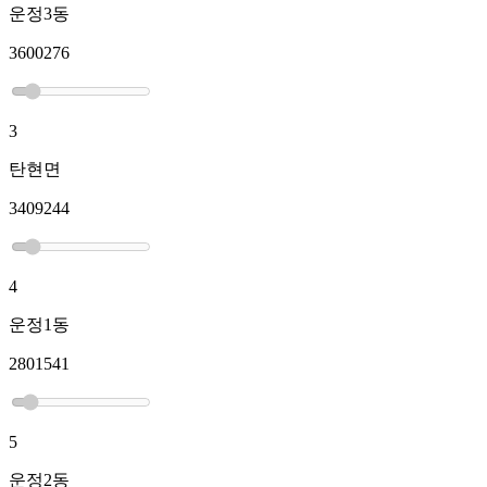
운정3동
3600276
3
탄현면
3409244
4
운정1동
2801541
5
운정2동