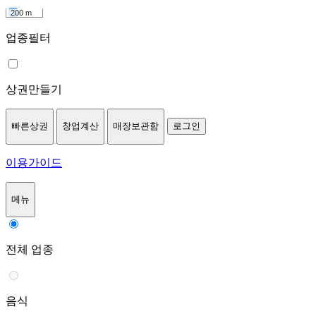
200 m
업종필터
상권만들기
빠른상권
창업계산
매장보관함
로그인
이용가이드
메뉴
전체 업종
음식