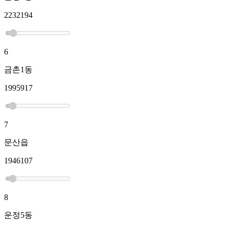
2232194
6
금촌1동
1995917
7
문산읍
1946107
8
운정5동