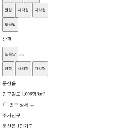
원형
사각형
다각형
도움말
상권
도움말
원형
사각형
다각형
문산읍
인구밀도 1,006명/km²
인구 상세
주거인구
문산읍
1인가구