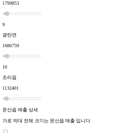
1799853
9
광탄면
1686759
10
조리읍
1132401
문산읍
매출 상세
가로 막대 전체 크기는
문산읍
매출 입니다